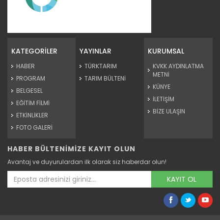
Taşköprü sarımsağı...
Taşköprü Belediyesince bu yıl 36'ncısı düzenlenen
Uluslararası...
KATEGORİLER
YAYINLAR
KURUMSAL
Devamını Oku ->
HABER
TÜRKTARIM
KVKK AYDINLATMA
METNİ
PROGRAM
TARIM BÜLTENİ
KÜNYE
BELGESEL
İLETİŞİM
EĞİTİM FİLMİ
BİZE ULAŞIN
ETKİNLİKLER
FOTO GALERİ
HABER BÜLTENİMİZE KAYIT OLUN
Sulama projesinde sona...
Avantaj ve duyurulardan ilk olarak siz haberdar olun!
Tarım ve Orman Bakanlığı Devlet Su İşleri Genel
Müdürlüğünün...
KAYIT OL
Devamını Oku ->