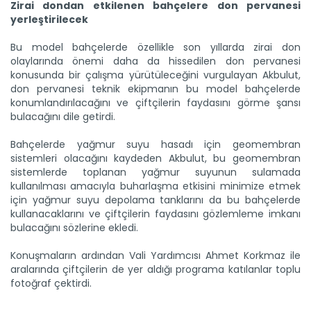
Zirai dondan etkilenen bahçelere don pervanesi
yerleştirilecek
Bu model bahçelerde özellikle son yıllarda zirai don
olaylarında önemi daha da hissedilen don pervanesi
konusunda bir çalışma yürütüleceğini vurgulayan Akbulut,
Sulama projesinde sona...
don pervanesi teknik ekipmanın bu model bahçelerde
Tarım ve Orman Bakanlığı Devlet Su İşleri Genel
Müdürlüğünün...
konumlandırılacağını ve çiftçilerin faydasını görme şansı
bulacağını dile getirdi.
Devamını Oku ->
Bahçelerde yağmur suyu hasadı için geomembran
sistemleri olacağını kaydeden Akbulut, bu geomembran
sistemlerde toplanan yağmur suyunun sulamada
kullanılması amacıyla buharlaşma etkisini minimize etmek
için yağmur suyu depolama tanklarını da bu bahçelerde
kullanacaklarını ve çiftçilerin faydasını gözlemleme imkanı
bulacağını sözlerine ekledi.
Genç girişimci devlet...
Konuşmaların ardından Vali Yardımcısı Ahmet Korkmaz ile
Erzincan’ın Tercan ilçesinde üniversite eğitimini
aralarında çiftçilerin de yer aldığı programa katılanlar toplu
tamamladıktan...
fotoğraf çektirdi.
Devamını Oku ->