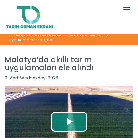
Togg
navig
Anasayfa
|
Haberler
|
İllerden
|
Malatya’da akıllı tarım
uygulamaları ele alındı
Malatya’da akıllı tarım
uygulamaları ele alındı
01 April Wednesday, 2026