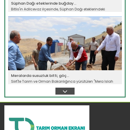
Süphan Dağı eteklerinde buğday...
Bitlis'in Adilcevaz ilçesinde, Süphan Dağı eteklerindeki
verimli...
Devamını Oku ->
Meralarda susuzluk bitti, göç...
Siirt'te Tarım ve Orman Bakanlığınca yürütülen "Mera Islah
ve...
Devamını Oku ->