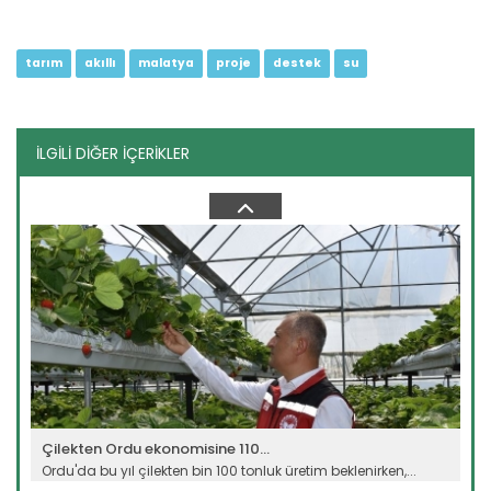
tarım
akıllı
malatya
proje
destek
su
İLGİLİ DİĞER İÇERİKLER
Çorak arazi meyve bahçesine...
Ağrı Doğubayazıt' ta çetin iklim şartlarına rağmen çorak
arazide...
Devamını Oku ->
Çilekten Ordu ekonomisine 110...
Ordu'da bu yıl çilekten bin 100 tonluk üretim beklenirken,...