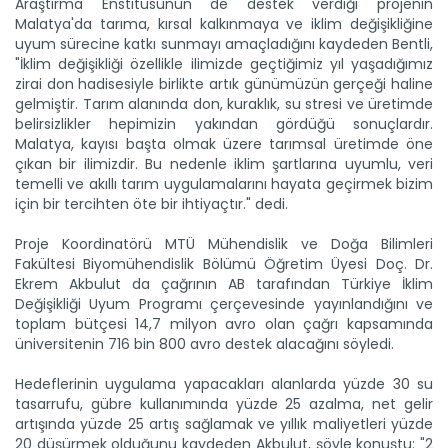
Araştırma Enstitüsünün de destek verdiği projenin
Malatya'da tarıma, kırsal kalkınmaya ve iklim değişikliğine
uyum sürecine katkı sunmayı amaçladığını kaydeden Bentli,
"İklim değişikliği özellikle ilimizde geçtiğimiz yıl yaşadığımız
zirai don hadisesiyle birlikte artık günümüzün gerçeği haline
gelmiştir. Tarım alanında don, kuraklık, su stresi ve üretimde
belirsizlikler hepimizin yakından gördüğü sonuçlardır.
Malatya, kayısı başta olmak üzere tarımsal üretimde öne
çıkan bir ilimizdir. Bu nedenle iklim şartlarına uyumlu, veri
temelli ve akıllı tarım uygulamalarını hayata geçirmek bizim
için bir tercihten öte bir ihtiyaçtır." dedi.
Proje Koordinatörü MTÜ Mühendislik ve Doğa Bilimleri
Fakültesi Biyomühendislik Bölümü Öğretim Üyesi Doç. Dr.
Ekrem Akbulut da çağrının AB tarafından Türkiye İklim
Değişikliği Uyum Programı çerçevesinde yayınlandığını ve
toplam bütçesi 14,7 milyon avro olan çağrı kapsamında
üniversitenin 716 bin 800 avro destek alacağını söyledi.
Hedeflerinin uygulama yapacakları alanlarda yüzde 30 su
tasarrufu, gübre kullanımında yüzde 25 azalma, net gelir
artışında yüzde 25 artış sağlamak ve yıllık maliyetleri yüzde
20 düşürmek olduğunu kaydeden Akbulut, şöyle konuştu: "2