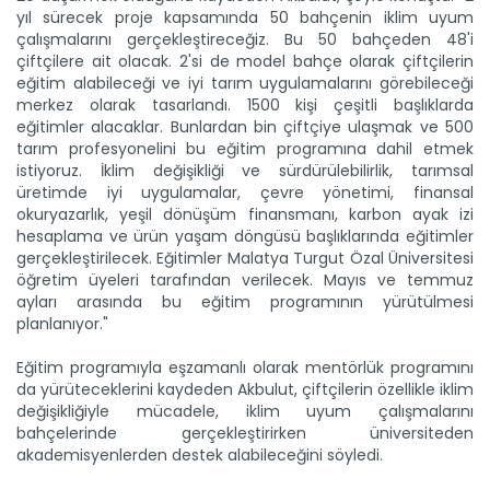
yıl sürecek proje kapsamında 50 bahçenin iklim uyum
çalışmalarını gerçekleştireceğiz. Bu 50 bahçeden 48'i
çiftçilere ait olacak. 2'si de model bahçe olarak çiftçilerin
eğitim alabileceği ve iyi tarım uygulamalarını görebileceği
merkez olarak tasarlandı. 1500 kişi çeşitli başlıklarda
eğitimler alacaklar. Bunlardan bin çiftçiye ulaşmak ve 500
tarım profesyonelini bu eğitim programına dahil etmek
istiyoruz. İklim değişikliği ve sürdürülebilirlik, tarımsal
üretimde iyi uygulamalar, çevre yönetimi, finansal
okuryazarlık, yeşil dönüşüm finansmanı, karbon ayak izi
hesaplama ve ürün yaşam döngüsü başlıklarında eğitimler
gerçekleştirilecek. Eğitimler Malatya Turgut Özal Üniversitesi
öğretim üyeleri tarafından verilecek. Mayıs ve temmuz
ayları arasında bu eğitim programının yürütülmesi
planlanıyor."
Taşköprü sarımsağı...
Taşköprü Belediyesince bu yıl 36'ncısı düzenlenen
Eğitim programıyla eşzamanlı olarak mentörlük programını
Uluslararası...
da yürüteceklerini kaydeden Akbulut, çiftçilerin özellikle iklim
Devamını Oku ->
değişikliğiyle mücadele, iklim uyum çalışmalarını
bahçelerinde gerçekleştirirken üniversiteden
akademisyenlerden destek alabileceğini söyledi.