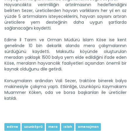
Hayvancılıkta verimliliğin artırılmasının hedeflendiğini
belirten Sezer, üreticilerden hayvan varlıklarını her yıl en az
yüzde 5 artırmalarını isteyeceklerini, hayvan sayısını artıran
Leylek yavruları büyüdü, göç...
üreticilere yem desteğinin daha uygun şartlarda
Edirne’de konaklayan leyleklerin göç dönemi yaklaştı.
sağlanacağını kaydetti.
Yuvalarında...
Devamını Oku ->
Edirne İl Tarım ve Orman Müdürü İslam Köse ise kent
genelinde 10 bin dekarlık alanda mera çalışmalarının
sürdüğünü kaydetti. Maksutlu köyünde oluşturulan
meradan yaklaşık 1500 balya yem elde edildiğini ifade eden
Köse, meraların hayvancılık faaliyetleri açısından önemli bir
kaynak olduğunu dile getirdi.
Konuşmaların ardından Vali Sezer, traktöre binerek balya
makinesiyle çalışma yaptı. Etkinliğe, Uzunköprü Kaymakamı
Muammer Köken, oda ve borsa başkanları ile üreticiler
Edirne’de alternatif üretim...
katıldı.
Edirne'nin Meriç ilçesinde ilk kez muhabbet kuşu yemi ekimi...
Devamını Oku ->
edirne
uzunköprü
mera
ıslah
amenajman