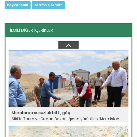
hayvancılık
tarım ve orman
İLGİLİ DİĞER İÇERİKLER
Ayçiçeği üretimi destekle...
Aksaray'ın Eskil ilçesinde ayçiçeği üretimi, planlı üretim
modeli...
Devamını Oku ->
Meralarda susuzluk bitti, göç...
Siirt'te Tarım ve Orman Bakanlığınca yürütülen "Mera Islah
ve...
Devamını Oku ->