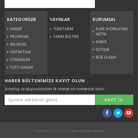
Kağızman kayısısı lezzetini...
Kars'ın Kağızman ilçesinde, Aras Vadisi'nde mikroklimada
yetişen...
KATEGORİLER
YAYINLAR
KURUMSAL
Devamını Oku ->
HABER
TÜRKTARIM
KVKK AYDINLATMA
METNİ
PROGRAM
TARIM BÜLTENİ
KÜNYE
BELGESEL
İLETİŞİM
EĞİTİM FİLMİ
BİZE ULAŞIN
ETKİNLİKLER
FOTO GALERİ
HABER BÜLTENİMİZE KAYIT OLUN
Leylek yavruları büyüdü, göç...
Avantaj ve duyurulardan ilk olarak siz haberdar olun!
Edirne’de konaklayan leyleklerin göç dönemi yaklaştı.
Yuvalarında...
KAYIT OL
Devamını Oku ->
COPYRIGHT © 2024 TARIM ORMAN EKRANI