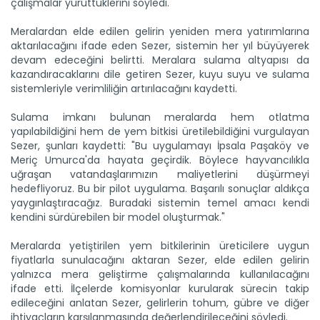
çalışmalar yürüttüklerini söyledi.
Meralardan elde edilen gelirin yeniden mera yatırımlarına
aktarılacağını ifade eden Sezer, sistemin her yıl büyüyerek
devam edeceğini belirtti. Meralara sulama altyapısı da
kazandıracaklarını dile getiren Sezer, kuyu suyu ve sulama
sistemleriyle verimliliğin artırılacağını kaydetti.
Sulama imkanı bulunan meralarda hem otlatma
yapılabildiğini hem de yem bitkisi üretilebildiğini vurgulayan
Sezer, şunları kaydetti: "Bu uygulamayı İpsala Paşaköy ve
Meriç Umurca'da hayata geçirdik. Böylece hayvancılıkla
uğraşan vatandaşlarımızın maliyetlerini düşürmeyi
hedefliyoruz. Bu bir pilot uygulama. Başarılı sonuçlar aldıkça
Kağızman kayısısı lezzetini...
yaygınlaştıracağız. Buradaki sistemin temel amacı kendi
Kars'ın Kağızman ilçesinde, Aras Vadisi'nde mikroklimada
kendini sürdürebilen bir model oluşturmak."
yetişen...
Devamını Oku ->
Meralarda yetiştirilen yem bitkilerinin üreticilere uygun
fiyatlarla sunulacağını aktaran Sezer, elde edilen gelirin
yalnızca mera geliştirme çalışmalarında kullanılacağını
ifade etti. İlçelerde komisyonlar kurularak sürecin takip
edileceğini anlatan Sezer, gelirlerin tohum, gübre ve diğer
ihtiyaçların karşılanmasında değerlendirileceğini söyledi.