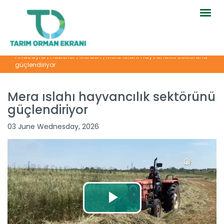
Togg
navig
Anasayfa
|
Haberler
|
İllerden
|
Mera ıslahı hayvancılık sektörünü
güçlendiriyor
Mera ıslahı hayvancılık sektörünü
güçlendiriyor
03 June Wednesday, 2026