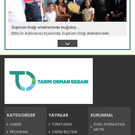
Süphan Dağı eteklerinde buğday...
Bitlis'in Adilcevaz ilçesinde, Süphan Dağı eteklerindeki
verimli...
Devamını Oku ->
Meralarda susuzluk bitti, göç...
Siirt'te Tarım ve Orman Bakanlığınca yürütülen "Mera Islah
ve...
KATEGORİLER
YAYINLAR
KURUMSAL
Devamını Oku ->
HABER
TÜRKTARIM
KVKK AYDINLATMA
METNİ
PROGRAM
TARIM BÜLTENİ