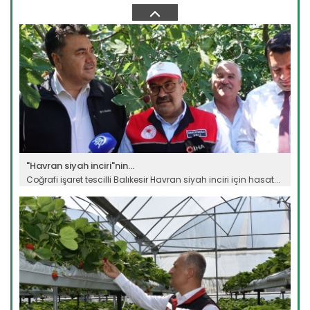
Erzincan’ın Tercan ilçesinde üniversite eğitimini
tamamladıktan...
Devamını Oku ->
"Havran siyah inciri"nin...
Coğrafi işaret tescilli Balıkesir Havran siyah inciri için hasat...
Devamını Oku ->