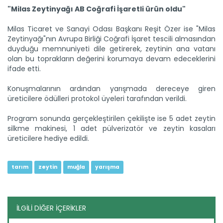
"Milas Zeytinyağı AB Coğrafi İşaretli ürün oldu"
Milas Ticaret ve Sanayi Odası Başkanı Reşit Özer ise "Milas
Zeytinyağı"nın Avrupa Birliği Coğrafi İşaret tescili almasından
duyduğu memnuniyeti dile getirerek, zeytinin ana vatanı
olan bu toprakların değerini korumaya devam edeceklerini
ifade etti.
Konuşmalarının ardından yarışmada dereceye giren
Sulama projesinde sona...
üreticilere ödülleri protokol üyeleri tarafından verildi.
Tarım ve Orman Bakanlığı Devlet Su İşleri Genel
Müdürlüğünün...
Program sonunda gerçekleştirilen çekilişte ise 5 adet zeytin
Devamını Oku ->
silkme makinesi, 1 adet pülverizatör ve zeytin kasaları
üreticilere hediye edildi.
tarım
zeytin
muğla
yarışma
İLGİLİ DİĞER İÇERİKLER
Genç girişimci devlet...