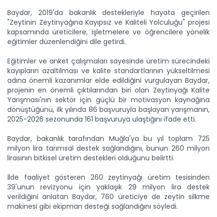
Baydar, 2019'da bakanlık destekleriyle hayata geçirilen
"Zeytinin Zeytinyağına Kayıpsız ve Kaliteli Yolculuğu" projesi
kapsamında üreticilere, işletmelere ve öğrencilere yönelik
eğitimler düzenlendiğini dile getirdi.
Eğitimler ve anket çalışmaları sayesinde üretim sürecindeki
Meralarda susuzluk bitti, göç...
kayıpların azaltılması ve kalite standartlarının yükseltilmesi
Siirt'te Tarım ve Orman Bakanlığınca yürütülen "Mera Islah
adına önemli kazanımlar elde edildiğini vurgulayan Baydar,
ve...
projenin en önemli çıktılarından biri olan Zeytinyağı Kalite
Devamını Oku ->
Yarışması'nın sektör için güçlü bir motivasyon kaynağına
dönüştüğünü, ilk yılında 86 başvuruyla başlayan yarışmanın,
2025-2026 sezonunda 161 başvuruya ulaştığını ifade etti.
Baydar, bakanlık tarafından Muğla'ya bu yıl toplam 725
milyon lira tarımsal destek sağlandığını, bunun 260 milyon
lirasının bitkisel üretim destekleri olduğunu belirtti.
İlde faaliyet gösteren 260 zeytinyağı üretim tesisinden
39'unun revizyonu için yaklaşık 29 milyon lira destek
Taşköprü sarımsağı...
verildiğini anlatan Baydar, 760 üreticiye de zeytin silkme
Taşköprü Belediyesince bu yıl 36'ncısı düzenlenen
Uluslararası...
makinesi gibi ekipman desteği sağlandığını söyledi.
Devamını Oku ->