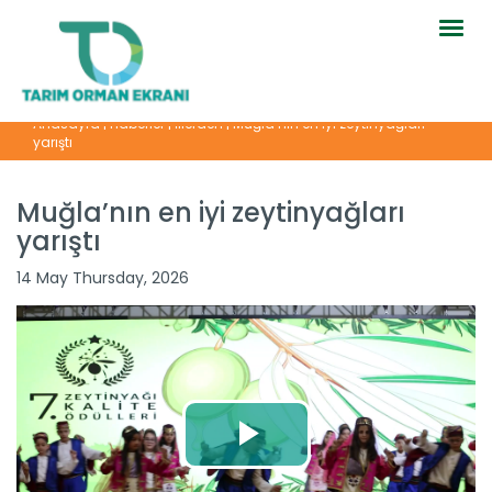
Togg
navig
Anasayfa
|
Haberler
|
İllerden
|
Muğla’nın en iyi zeytinyağları
yarıştı
Muğla’nın en iyi zeytinyağları
yarıştı
14 May Thursday, 2026