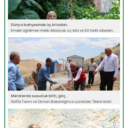
Dünya bahçesinde üç kıtadan...
Emekli öğretmen Hakkı Albayrak, üç kıta ve 50 farklı ülkeden...
Devamını Oku ->
Meralarda susuzluk bitti, göç...
Siirt'te Tarım ve Orman Bakanlığınca yürütülen "Mera Islah
ve...
Devamını Oku ->