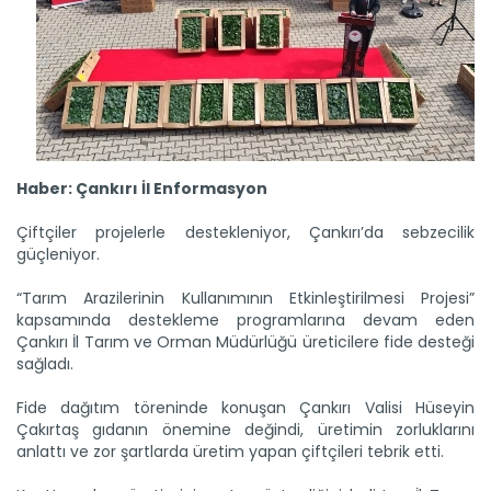
Haber: Çankırı İl Enformasyon
B-Reçete sistemi ile güvenilir...
Tarım ve Orman Bakanlığının hayata geçirdiği “B-Reçete
Çiftçiler projelerle destekleniyor, Çankırı’da sebzecilik
Sistemi”...
güçleniyor.
Devamını Oku ->
“Tarım Arazilerinin Kullanımının Etkinleştirilmesi Projesi”
kapsamında destekleme programlarına devam eden
Çankırı İl Tarım ve Orman Müdürlüğü üreticilere fide desteği
sağladı.
Fide dağıtım töreninde konuşan Çankırı Valisi Hüseyin
Çakırtaş gıdanın önemine değindi, üretimin zorluklarını
anlattı ve zor şartlarda üretim yapan çiftçileri tebrik etti.
Kaba yem ihtiyacı sorgun...