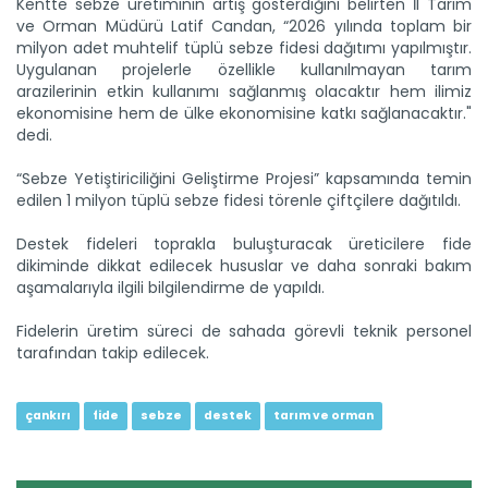
Kentte sebze üretiminin artış gösterdiğini belirten İl Tarım
Malatya'da hayvancılığın kaba yem ihtiyacının
karşılanması...
ve Orman Müdürü Latif Candan, “2026 yılında toplam bir
milyon adet muhtelif tüplü sebze fidesi dağıtımı yapılmıştır.
Devamını Oku ->
Uygulanan projelerle özellikle kullanılmayan tarım
arazilerinin etkin kullanımı sağlanmış olacaktır hem ilimiz
ekonomisine hem de ülke ekonomisine katkı sağlanacaktır."
dedi.
“Sebze Yetiştiriciliğini Geliştirme Projesi” kapsamında temin
edilen 1 milyon tüplü sebze fidesi törenle çiftçilere dağıtıldı.
Destek fideleri toprakla buluşturacak üreticilere fide
Kağızman kayısısı lezzetini...
dikiminde dikkat edilecek hususlar ve daha sonraki bakım
Kars'ın Kağızman ilçesinde, Aras Vadisi'nde mikroklimada
aşamalarıyla ilgili bilgilendirme de yapıldı.
yetişen...
Devamını Oku ->
Fidelerin üretim süreci de sahada görevli teknik personel
tarafından takip edilecek.
çankırı
fide
sebze
destek
tarım ve orman