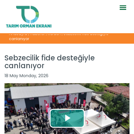
Togg
navig
Anasayfa
|
Haberler
|
İllerden
|
Sebzecilik fide desteğiyle
canlanıyor
Sebzecilik fide desteğiyle
canlanıyor
18 May Monday, 2026