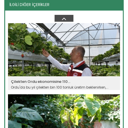
İLGİLİ DİĞER İÇERİKLER
Malç uygulaması maliyet...
Erzincan'da bir üretici, sebze tarlasında uyguladığı plastik
malç...
Devamını Oku ->
Çilekten Ordu ekonomisine 110...
Ordu'da bu yıl çilekten bin 100 tonluk üretim beklenirken,...
Devamını Oku ->