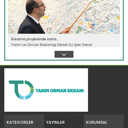
Sulama projesinde sona...
Tarım ve Orman Bakanlığı Devlet Su İşleri Genel
Müdürlüğünün...
Devamını Oku ->
B-Reçete sistemi ile güvenilir...
Tarım ve Orman Bakanlığının hayata geçirdiği “B-Reçete
Sistemi”...
KATEGORİLER
YAYINLAR
KURUMSAL
Devamını Oku ->