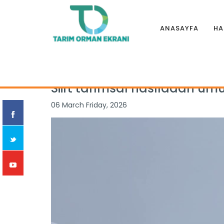
ANASAYFA
HA
Anasayfa
|
Haberler
|
İllerden
|
Siirt tarımsal hasıladan u
Siirt tarımsal hasıladan umu
06 March Friday, 2026