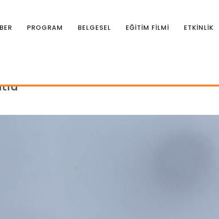
BER
PROGRAM
BELGESEL
EĞİTİM FİLMİ
ETKİNLİK
mutlu
tlu