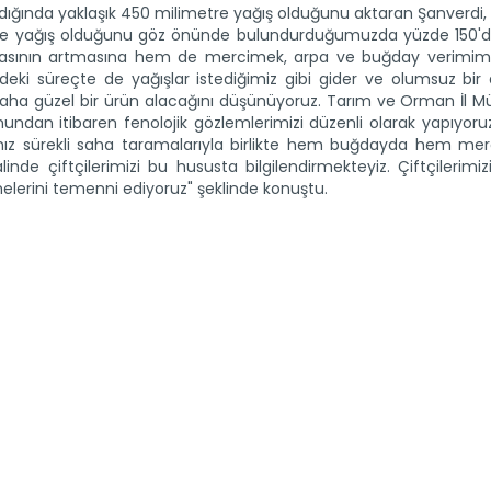
ldığında yaklaşık 450 milimetre yağış olduğunu aktaran Şanverdi, 
re yağış olduğunu göz önünde bulundurduğumuzda yüzde 150'd
sılasının artmasına hem de mercimek, arpa ve buğday verimimi
eki süreçte de yağışlar istediğimiz gibi gider ve olumsuz bir
e daha güzel bir ürün alacağını düşünüyoruz. Tarım ve Orman İl 
nundan itibaren fenolojik gözlemlerimizi düzenli olarak yapıyoru
mız sürekli saha taramalarıyla birlikte hem buğdayda hem me
nde çiftçilerimizi bu hususta bilgilendirmekteyiz. Çiftçilerimiz
rmelerini temenni ediyoruz" şeklinde konuştu.