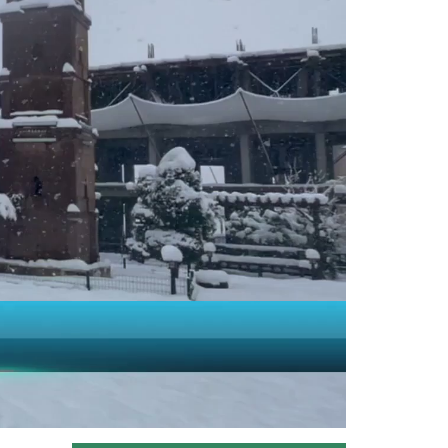
Siirt'te Tarım ve Orman Bakanlığınca
yürütülen "Mera Islah ve...
Devamını Oku ->
Taşköprü sarımsağı...
Taşköprü Belediyesince bu yıl 36'ncısı
düzenlenen Uluslararası...
Devamını Oku ->