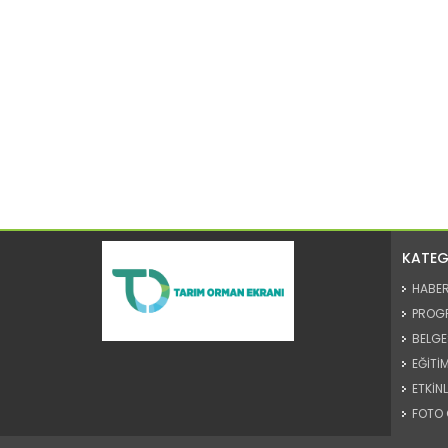
KATEG
HABE
PROG
BELGE
EĞİTİM
ETKİNL
FOTO 