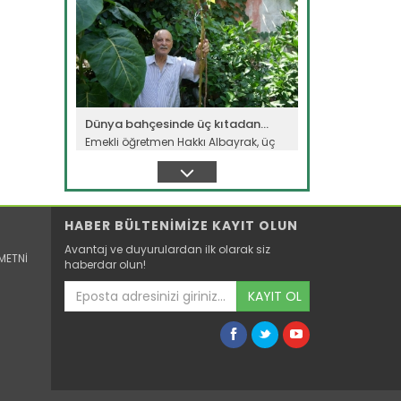
Dünya bahçesinde üç kıtadan...
Emekli öğretmen Hakkı Albayrak, üç
kıta ve 50 farklı ülkeden...
Devamını Oku ->
HABER BÜLTENİMİZE KAYIT OLUN
Avantaj ve duyurulardan ilk olarak siz
METNİ
haberdar olun!
KAYIT OL
Süphan Dağı eteklerinde buğday...
Bitlis'in Adilcevaz ilçesinde, Süphan
Dağı eteklerindeki verimli...
Devamını Oku ->