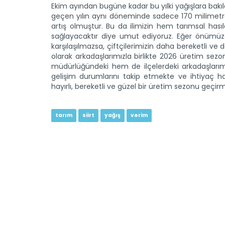
Ekim ayından bugüne kadar bu yılki yağışlara bakı
geçen yılın aynı döneminde sadece 170 milimet
artış olmuştur. Bu da ilimizin hem tarımsal ha
sağlayacaktır diye umut ediyoruz. Eğer önümüzd
karşılaşılmazsa, çiftçilerimizin daha bereketli v
olarak arkadaşlarımızla birlikte 2026 üretim sezo
müdürlüğündeki hem de ilçelerdeki arkadaşları
gelişim durumlarını takip etmekte ve ihtiyaç hali
hayırlı, bereketli ve güzel bir üretim sezonu geçi
tarım
siirt
yağış
verim