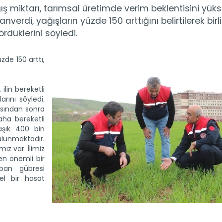
ış miktarı, tarımsal üretimde verim beklentisini yükse
rdi, yağışların yüzde 150 arttığını belirtilerek birl
rdüklerini söyledi.
zde 150 arttı,
ilin bereketli
rını söyledi.
masından sonra
daha bereketli
laşık 400 bin
unmaktadır.
ız var. İlimiz
n önemli bir
taban gübresi
zel bir hasat