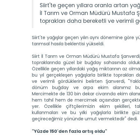
Siirt'te geçen yıllara oranla artan yağ
İl Tarım ve Orman Müdürü Mustafa Şanve
toprakları daha bereketli ve verimli gö
Siirt'te yağışlar geçen yılın aynı dönemine göre yü
tarımsal hasıla beklentisi yükseldi.
Siirt İl Tarım ve Orman Müdürü Mustafa Şanverdi, 
topraklarında güzel bir buğday sahasında oldukla
Özellikle geçen yıllardaki yağış miktarının az ol
bu yıl gerçekleşen yağışlarla birlikte toprakları 
ve verimli gördüklerini belirten Şanverdi, "Yak
dönüm buğday ve arpa ekim alanımız bul
Mercimekte de 130 bin dekar civarında ekim alanım
hem tahıl hem de mercimek açısından gerçekte
yer. Özellikle çiftçilerimizin ekim şekilleri, 
kullanmaları ve bu yılki yağışlarla birlikte gü
geçireceğimiz yönünde umut vermektedir" dedi.
"Yüzde 150'den fazla artış oldu"