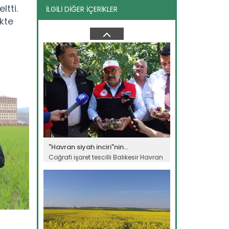
ltti.
İLGİLİ DİĞER İÇERİKLER
Sulama projesinde sona...
ikte
Tarım ve Orman Bakanlığı Devlet Su
İşleri Genel Müdürlüğünün...
Devamını Oku ->
"Havran siyah inciri"nin...
Coğrafi işaret tescilli Balıkesir Havran
siyah inciri için hasat...
Devamını Oku ->