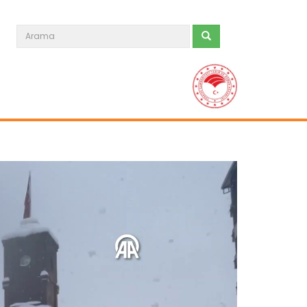
Süphan Dağı eteklerinde buğday...
Bitlis'in Adilcevaz ilçesinde, Süphan
Dağı eteklerindeki verimli...
Devamını Oku ->
Meralarda susuzluk bitti, göç...