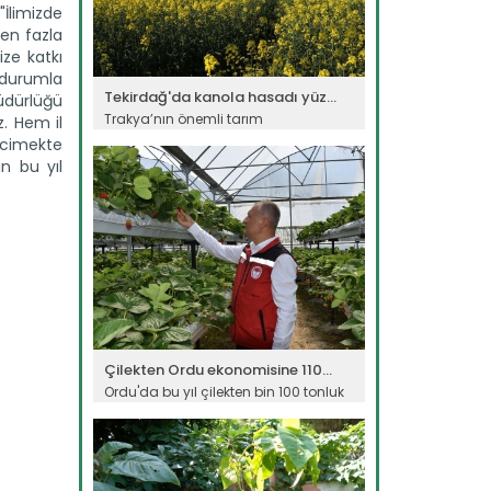
"İlimizde
en fazla
ze katkı
 durumla
Tekirdağ'da kanola hasadı yüz...
Müdürlüğü
Trakya’nın önemli tarım
z. Hem il
merkezlerinden Tekirdağ’da 215 bin...
rcimekte
Devamını Oku ->
in bu yıl
Çilekten Ordu ekonomisine 110...
Ordu'da bu yıl çilekten bin 100 tonluk
üretim beklenirken,...
Devamını Oku ->