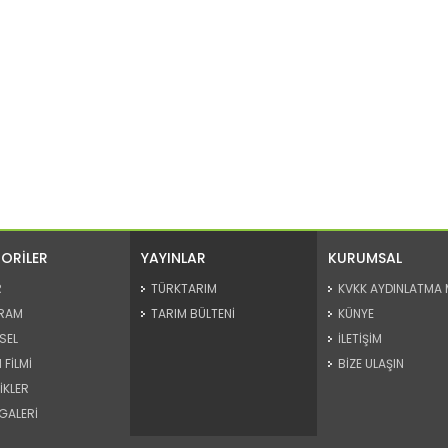
ORİLER
YAYINLAR
KURUMSAL
R
TÜRKTARIM
KVKK AYDINLATMA 
RAM
TARIM BÜLTENİ
KÜNYE
SEL
İLETİŞİM
 FİLMİ
BİZE ULAŞIN
İKLER
GALERİ