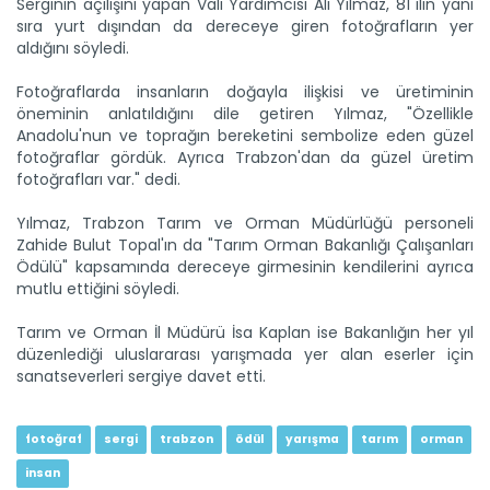
Serginin açılışını yapan Vali Yardımcısı Ali Yılmaz, 81 ilin yanı
sıra yurt dışından da dereceye giren fotoğrafların yer
Genç girişimci devlet...
aldığını söyledi.
Erzincan’ın Tercan ilçesinde üniversite eğitimini
tamamladıktan...
Fotoğraflarda insanların doğayla ilişkisi ve üretiminin
Devamını Oku ->
öneminin anlatıldığını dile getiren Yılmaz, "Özellikle
Anadolu'nun ve toprağın bereketini sembolize eden güzel
fotoğraflar gördük. Ayrıca Trabzon'dan da güzel üretim
fotoğrafları var." dedi.
Yılmaz, Trabzon Tarım ve Orman Müdürlüğü personeli
Zahide Bulut Topal'ın da "Tarım Orman Bakanlığı Çalışanları
Ödülü" kapsamında dereceye girmesinin kendilerini ayrıca
mutlu ettiğini söyledi.
Çorak arazi meyve bahçesine...
Tarım ve Orman İl Müdürü İsa Kaplan ise Bakanlığın her yıl
Ağrı Doğubayazıt' ta çetin iklim şartlarına rağmen çorak
arazide...
düzenlediği uluslararası yarışmada yer alan eserler için
sanatseverleri sergiye davet etti.
Devamını Oku ->
fotoğraf
sergi
trabzon
ödül
yarışma
tarım
orman
insan