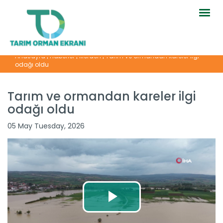
Togg
navig
Anasayfa
|
Haberler
|
İllerden
|
Tarım ve ormandan kareler ilgi
odağı oldu
Tarım ve ormandan kareler ilgi
odağı oldu
05 May Tuesday, 2026