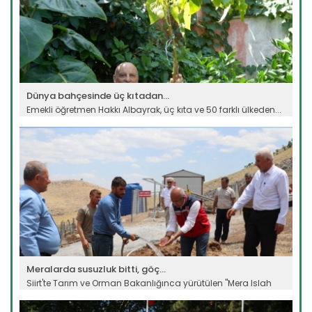
Dünya bahçesinde üç kıtadan...
Emekli öğretmen Hakkı Albayrak, üç kıta ve 50 farklı ülkeden...
Devamını Oku ->
Meralarda susuzluk bitti, göç...
Siirt'te Tarım ve Orman Bakanlığınca yürütülen "Mera Islah
ve...
Devamını Oku ->