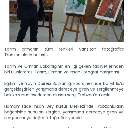
Tarım ormanın tüm renkleri yansıtan fotoğraflar
Trabzonlularla buluştu.
Tarım ve Orman Bakanlığının en ilgi çeken faaliyetlerinden
Sulama projesinde sona...
biri Uluslararası Tarım, Orman ve İnsan Fotoğraf Yarışması.
Tarım ve Orman Bakanlığı Devlet Su İşleri Genel
Müdürlüğünün...
Eğitim ve Yayın Dairesi Başkanlığı koordinesinde bu yıl 15.’si
Devamını Oku ->
gerçekleştirilen yarışmada dereceye giren ve sergilenmeye
hak kazanan eserlerden oluşan sergi Trabzon’da açıldı.
Hamamizade İhsan Bey Kültür Merkezi'nde Trabzonluların
beğenisine sunulan sergide, yarışmada dereceye giren ve
sergilenmeye değer fotoğraflar yer aldı.