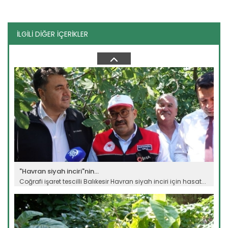
İLGİLİ DİĞER İÇERİKLER
Kars’ta "Taner" buğdayı ile...
Kars'ta Tarım ve Orman Bakanlığının destekleriyle ekimi
yapılan...
Devamını Oku ->
"Havran siyah inciri"nin...
Coğrafi işaret tescilli Balıkesir Havran siyah inciri için hasat...
Devamını Oku ->