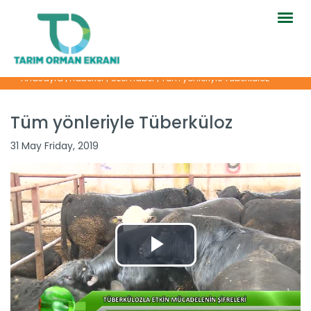
Togg
navig
Anasayfa
|
Haberler
|
Özel Haber
|
Tüm yönleriyle Tüberküloz
Tüm yönleriyle Tüberküloz
31 May Friday, 2019