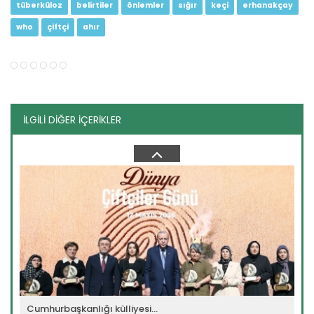
tüberküloz
belirtiler
önlemler
sığır
keçi
erhanakçay
who
çiftçi
ahır
İLGİLİ DİĞER İÇERİKLER
Hayvan ıslahında en modern...
Hayvancılığın geliştirilmesi için sağlıklı ve verimi yüksek...
Devamını Oku ->
Cumhurbaşkanlığı külliyesi...