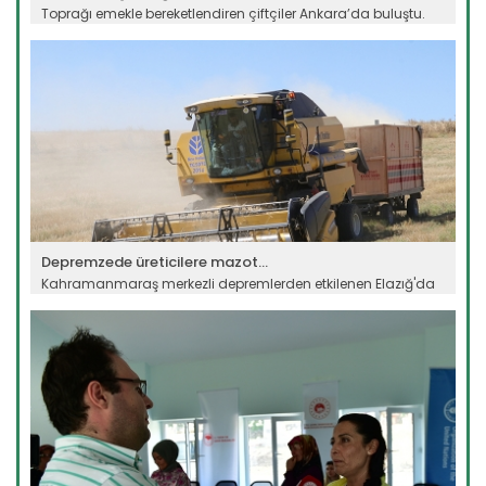
Toprağı emekle bereketlendiren çiftçiler Ankara’da buluştu.
Dünya...
Devamını Oku ->
Depremzede üreticilere mazot...
Kahramanmaraş merkezli depremlerden etkilenen Elazığ'da
afetzede...
Devamını Oku ->