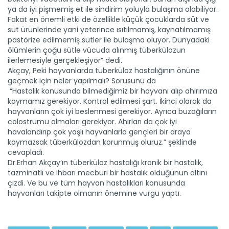
ya da iyi pişmemiş et ile sindirim yoluyla bulaşma olabiliyor.
Fakat en önemli etki de özellikle küçük çocuklarda süt ve
süt ürünlerinde yani yeterince ısıtılmamış, kaynatılmamış
pastörize edilmemiş sütler ile bulaşma oluyor. Dünyadaki
ölümlerin çoğu sütle vücuda alınmış tüberkülozun
ilerlemesiyle gerçekleşiyor” dedi.
Akçay, Peki hayvanlarda tüberküloz hastalığının önüne
Başarılı Çiftçi Kadınlar...
geçmek için neler yapılmalı? Sorusunu da
Dünya Çölleşme ve Kuraklık ile Mücadele günü etkinlikleri...
“Hastalık konusunda bilmediğimiz bir hayvanı alıp ahırımıza
Devamını Oku ->
koymamız gerekiyor. Kontrol edilmesi şart. İkinci olarak da
hayvanların çok iyi beslenmesi gerekiyor. Ayrıca buzağıların
colostrumu almaları gerekiyor. Ahırları da çok iyi
havalandırıp çok yaşlı hayvanlarla gençleri bir araya
koymazsak tüberkülozdan korunmuş oluruz.” şeklinde
cevapladı.
Dr.Erhan Akçay’ın tüberküloz hastalığı kronik bir hastalık,
tazminatlı ve ihbarı mecburi bir hastalık olduğunun altını
çizdi. Ve bu ve tüm hayvan hastalıkları konusunda
hayvanları takipte olmanın önemine vurgu yaptı.
“7 gün 24 saat çiftçimizin...
Tarım danışmanları tarlada, bahçede ahırda çiftçiyle her an
omuz...
Devamını Oku ->