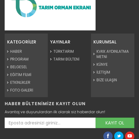
Üreticiler hasadı...
Hasat bayramına katılan üreticiler, değerlendirmelerini
webtarım...
KATEGORİLER
YAYINLAR
KURUMSAL
Devamını Oku ->
HABER
TÜRKTARIM
KVKK AYDINLATMA
METNİ
PROGRAM
TARIM BÜLTENİ
KÜNYE
BELGESEL
İLETİŞİM
EĞİTİM FİLMİ
BİZE ULAŞIN
ETKİNLİKLER
FOTO GALERİ
HABER BÜLTENİMİZE KAYIT OLUN
Başarılı Çiftçi Kadınlar...
Avantaj ve duyurulardan ilk olarak siz haberdar olun!
Dünya Çölleşme ve Kuraklık ile Mücadele günü etkinlikleri...
Devamını Oku ->
KAYIT OL