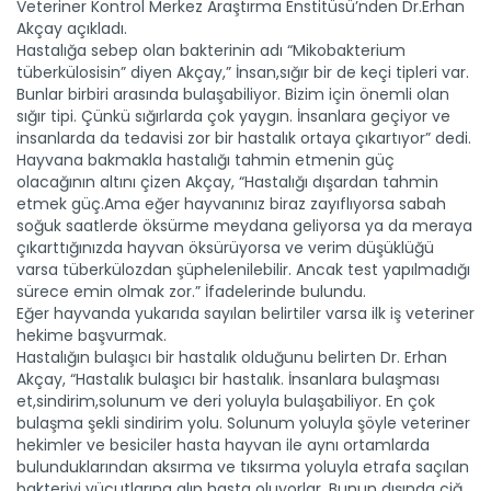
Veteriner Kontrol Merkez Araştırma Enstitüsü’nden Dr.Erhan
Akçay açıkladı.
Hastalığa sebep olan bakterinin adı “Mikobakterium
tüberkülosisin” diyen Akçay,” İnsan,sığır bir de keçi tipleri var.
Bunlar birbiri arasında bulaşabiliyor. Bizim için önemli olan
sığır tipi. Çünkü sığırlarda çok yaygın. İnsanlara geçiyor ve
insanlarda da tedavisi zor bir hastalık ortaya çıkartıyor” dedi.
Hayvana bakmakla hastalığı tahmin etmenin güç
olacağının altını çizen Akçay, “Hastalığı dışardan tahmin
etmek güç.Ama eğer hayvanınız biraz zayıflıyorsa sabah
soğuk saatlerde öksürme meydana geliyorsa ya da meraya
çıkarttığınızda hayvan öksürüyorsa ve verim düşüklüğü
varsa tüberkülozdan şüphelenilebilir. Ancak test yapılmadığı
sürece emin olmak zor.” İfadelerinde bulundu.
Eğer hayvanda yukarıda sayılan belirtiler varsa ilk iş veteriner
hekime başvurmak.
Hastalığın bulaşıcı bir hastalık olduğunu belirten Dr. Erhan
Üreticiler hasadı...
Akçay, “Hastalık bulaşıcı bir hastalık. İnsanlara bulaşması
Hasat bayramına katılan üreticiler, değerlendirmelerini
et,sindirim,solunum ve deri yoluyla bulaşabiliyor. En çok
webtarım...
bulaşma şekli sindirim yolu. Solunum yoluyla şöyle veteriner
Devamını Oku ->
hekimler ve besiciler hasta hayvan ile aynı ortamlarda
bulunduklarından aksırma ve tıksırma yoluyla etrafa saçılan
bakteriyi vücutlarına alıp hasta oluyorlar. Bunun dışında çiğ