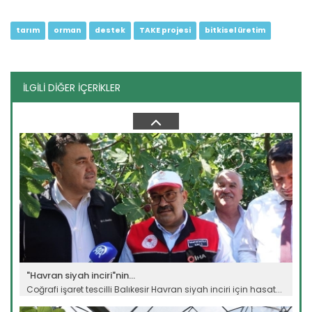
tarım
orman
destek
TAKE projesi
bitkisel üretim
İLGİLİ DİĞER İÇERİKLER
Genç girişimci devlet...
Erzincan’ın Tercan ilçesinde üniversite eğitimini
tamamladıktan...
Devamını Oku ->
"Havran siyah inciri"nin...
Coğrafi işaret tescilli Balıkesir Havran siyah inciri için hasat...
Devamını Oku ->