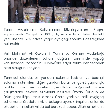
Tarım Arazilerinin Kullanımının Etkinleştirilmesi Projesi
kapsamında Yozgat’ta 169 çiftçiye yüzde 75 hibe destekli
yerli üretim 676 paket yağlık ayçiçeği tohumu desteğinde
bulunuldu.
Vali Mehmet Ali Özkan, İl Tarım ve Orman Müdürlüğü
önünde düzenlenen tohum dağıtım töreninde yaptığı
konuşmada, Yozgat'ın Türkiye'nin sayılı tarım kentlerinden
birisi olduğunu söyledi.
Meralarda susuzluk bitti, göç...
Siirt'te Tarım ve Orman Bakanlığınca yürütülen "Mera Islah
Tarımsal alanda, bir yandan sulama tesisleri ve basınçlı
ve...
sulama sistemleri, diğer yandan baraj ve gölet yapılarıyla
Devamını Oku ->
birlikte ürün ve üretim çeşitliliğini sağlamak üzere
çalışmalara devam ettiklerini belirten Özkan, "Bugün de
ürün çeşitliliğini tesis etmek üzere yerli ve milli ayçiçeği
tohumunu üreticilerimizle buluşturuyoruz. İnşallah onlar da
ekecekler. İnşallah yıl da bol bereketli geçer, Allah emeklerini