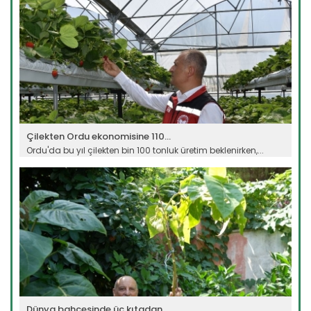
Çilekten Ordu ekonomisine 110...
Ordu'da bu yıl çilekten bin 100 tonluk üretim beklenirken,...
Devamını Oku ->
Dünya bahçesinde üç kıtadan...