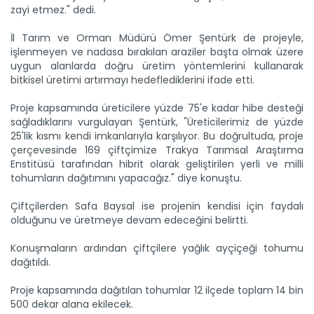
zayi etmez." dedi.
İl Tarım ve Orman Müdürü Ömer Şentürk de projeyle,
işlenmeyen ve nadasa bırakılan araziler başta olmak üzere
uygun alanlarda doğru üretim yöntemlerini kullanarak
Taşköprü sarımsağı...
bitkisel üretimi artırmayı hedeflediklerini ifade etti.
Taşköprü Belediyesince bu yıl 36'ncısı düzenlenen
Uluslararası...
Proje kapsamında üreticilere yüzde 75'e kadar hibe desteği
Devamını Oku ->
sağladıklarını vurgulayan Şentürk, "Üreticilerimiz de yüzde
25'lik kısmı kendi imkanlarıyla karşılıyor. Bu doğrultuda, proje
çerçevesinde 169 çiftçimize Trakya Tarımsal Araştırma
Enstitüsü tarafından hibrit olarak geliştirilen yerli ve milli
tohumların dağıtımını yapacağız." diye konuştu.
Çiftçilerden Safa Baysal ise projenin kendisi için faydalı
olduğunu ve üretmeye devam edeceğini belirtti.
Sulama projesinde sona...
Konuşmaların ardından çiftçilere yağlık ayçiçeği tohumu
Tarım ve Orman Bakanlığı Devlet Su İşleri Genel
dağıtıldı.
Müdürlüğünün...
Devamını Oku ->
Proje kapsamında dağıtılan tohumlar 12 ilçede toplam 14 bin
500 dekar alana ekilecek.