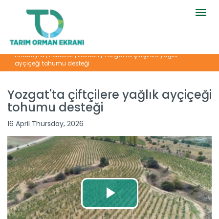
Togg
navig
Anasayfa
|
Haberler
|
İllerden
|
Yozgat'ta çiftçilere yağlık
ayçiçeği tohumu desteği
Yozgat'ta çiftçilere yağlık ayçiçeği
tohumu desteği
16 April Thursday, 2026