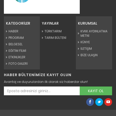
Meralarda susuzluk bitti, göç...
Siirt'te Tarım ve Orman Bakanlığınca yürütülen "Mera Islah
ve...
KATEGORİLER
YAYINLAR
KURUMSAL
Devamını Oku ->
HABER
TÜRKTARIM
KVKK AYDINLATMA
METNİ
PROGRAM
TARIM BÜLTENİ
KÜNYE
BELGESEL
İLETİŞİM
EĞİTİM FİLMİ
BİZE ULAŞIN
ETKİNLİKLER
FOTO GALERİ
HABER BÜLTENİMİZE KAYIT OLUN
Taşköprü sarımsağı...
Avantaj ve duyurulardan ilk olarak siz haberdar olun!
Taşköprü Belediyesince bu yıl 36'ncısı düzenlenen
Uluslararası...
KAYIT OL
Devamını Oku ->