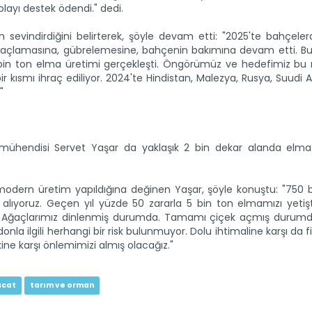
olayı destek ödendi." dedi.
ının sevindirdiğini belirterek, şöyle devam etti: "2025'te bahçel
 İlaçlamasına, gübrelemesine, bahçenin bakımına devam etti. B
 bin ton elma üretimi gerçekleşti. Öngörümüz ve hedefimiz bu r
 kısmı ihraç ediliyor. 2024'te Hindistan, Malezya, Rusya, Suudi 
"
t mühendisi Servet Yaşar da yaklaşık 2 bin dekar alanda elma
modern üretim yapıldığına değinen Yaşar, şöyle konuştu: "750 
alıyoruz. Geçen yıl yüzde 50 zararla 5 bin ton elmamızı yetişti
un. Ağaçlarımız dinlenmiş durumda. Tamamı çiçek açmış durum
a ilgili herhangi bir risk bulunmuyor. Dolu ihtimaline karşı da fi
skine karşı önlemimizi almış olacağız."
acat
tarım ve orman