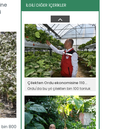
ine
İLGİLİ DİĞER İÇERİKLER
Muğla Çileği Projesi kırsalda...
i
Muğla'da 2018'de başlatılan projeyle
çilek üretim alanı bin 614...
Devamını Oku ->
Çilekten Ordu ekonomisine 110...
Ordu'da bu yıl çilekten bin 100 tonluk
üretim beklenirken,...
Devamını Oku ->
8 bin 800