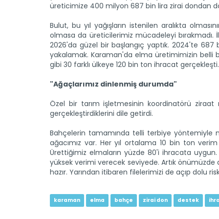
üreticimize 400 milyon 687 bin lira zirai dondan d
Bulut, bu yıl yağışların istenilen aralıkta olmas
olmasa da üreticilerimiz mücadeleyi bırakmadı.
2026'da güzel bir başlangıç yaptık. 2024'te 687
yakalamak. Karaman'da elma üretimimizin belli bir
gibi 30 farklı ülkeye 120 bin ton ihracat gerçekleşti.
"Ağaçlarımız dinlenmiş durumda"
Özel bir tarım işletmesinin koordinatörü ziraa
gerçekleştirdiklerini dile getirdi.
Bahçelerin tamamında telli terbiye yöntemiyle 
ağacımız var. Her yıl ortalama 10 bin ton verim 
Ürettiğimiz elmaların yüzde 80'i ihracata uyg
yüksek verimi verecek seviyede. Artık önümüzde donl
hazır. Yarından itibaren filelerimizi de açıp dolu ri
karaman
elma
bahçe
zirai don
destek
ihr