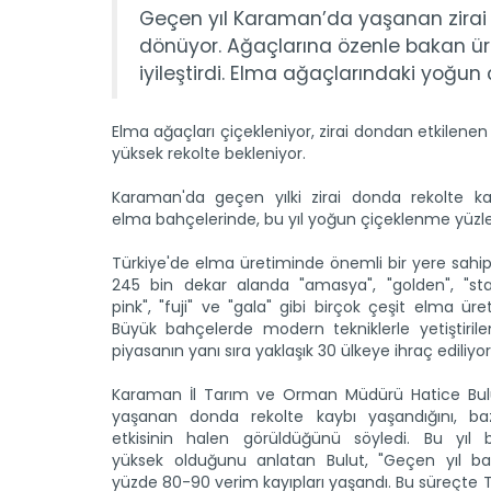
Geçen yıl Karaman’da yaşanan zirai 
dönüyor. Ağaçlarına özenle bakan üre
iyileştirdi. Elma ağaçlarındaki yoğun
Elma ağaçları çiçekleniyor, zirai dondan etkilene
yüksek rekolte bekleniyor.
Karaman'da geçen yılki zirai donda rekolte k
elma bahçelerinde, bu yıl yoğun çiçeklenme yüzle
Türkiye'de elma üretiminde önemli bir yere sahip
245 bin dekar alanda "amasya", "golden", "star
pink", "fuji" ve "gala" gibi birçok çeşit elma üret
Büyük bahçelerde modern tekniklerle yetiştirile
piyasanın yanı sıra yaklaşık 30 ülkeye ihraç ediliyor
Karaman İl Tarım ve Orman Müdürü Hatice Bulu
yaşanan donda rekolte kaybı yaşandığını, ba
etkisinin halen görüldüğünü söyledi. Bu yıl be
yüksek olduğunu anlatan Bulut, "Geçen yıl ba
yüzde 80-90 verim kayıpları yaşandı. Bu süreçte T