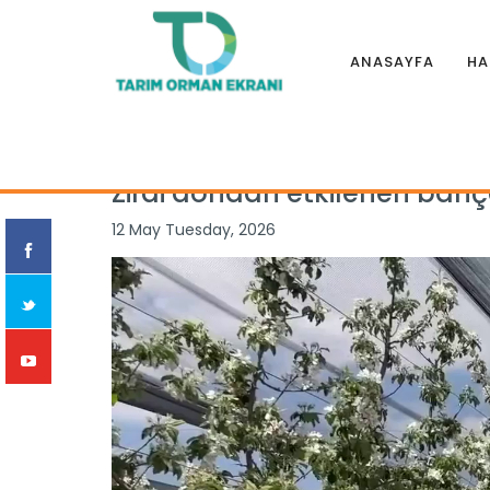
ANASAYFA
HA
Anasayfa
|
Haberler
|
İllerden
|
Zirai dondan etkilenen bahç
Zirai dondan etkilenen bahçe
12 May Tuesday, 2026