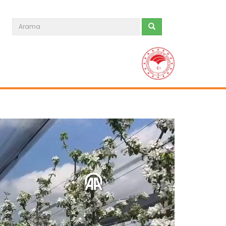
B-Reçete sistemi ile güvenilir...
Tarım ve Orman Bakanlığının hayata
geçirdiği “B-Reçete Sistemi”...
Devamını Oku ->
Kaba yem ihtiyacı sorgun...