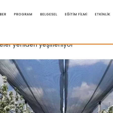
BER
PROGRAM
BELGESEL
EĞİTİM FİLMİ
ETKİNLİK
eler yeniden yeşilleniyor
ler yeniden yeşilleniyor