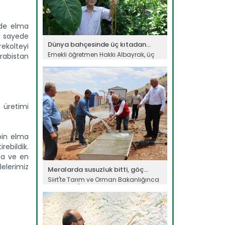
erde elma
u sayede
Dünya bahçesinde üç kıtadan...
ekolteyi
Emekli öğretmen Hakkı Albayrak, üç
Arabistan
kıta ve 50 farklı ülkeden...
Devamını Oku ->
 üretimi
bin elma
rebildik.
da ve en
lelerimiz
Meralarda susuzluk bitti, göç...
Siirt'te Tarım ve Orman Bakanlığınca
yürütülen "Mera Islah ve...
Devamını Oku ->