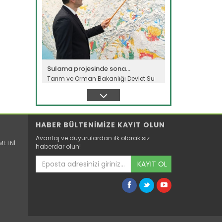
Sulama projesinde sona...
Tarım ve Orman Bakanlığı Devlet Su
İşleri Genel Müdürlüğünün...
Devamını Oku ->
HABER BÜLTENİMİZE KAYIT OLUN
Avantaj ve duyurulardan ilk olarak siz
METNİ
haberdar olun!
KAYIT OL
B-Reçete sistemi ile güvenilir...
Tarım ve Orman Bakanlığının hayata
geçirdiği “B-Reçete Sistemi”...
Devamını Oku ->