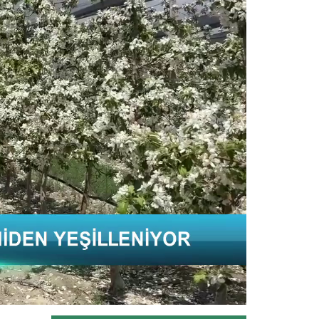
Malatya'da hayvancılığın kaba yem
ihtiyacının karşılanması...
Devamını Oku ->
Kağızman kayısısı lezzetini...
Kars'ın Kağızman ilçesinde, Aras
Vadisi'nde mikroklimada yetişen...
Devamını Oku ->