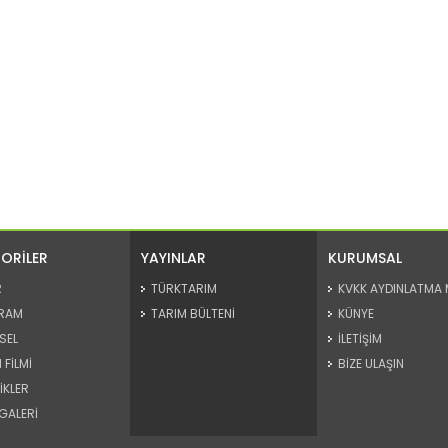
ORİLER
YAYINLAR
KURUMSAL
R
TÜRKTARIM
KVKK AYDINLATMA 
RAM
TARIM BÜLTENİ
KÜNYE
SEL
İLETİŞİM
 FİLMİ
BİZE ULAŞIN
İKLER
GALERİ