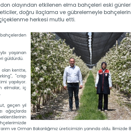
don olayından etkilenen elma bahçeleri eski günler
ticiler, doğru ilaçlama ve gübrelemeyle bahçelerin
 çiçeklenme herkesi mutlu etti.
n bahçelerden
aybı yaşanan
ri güldürdü.
 olan kentte,
king", "crisp
imi yapılıyor.
n elmalar, iç
.
t, geçen yıl
zı ağaçlarda
klentilerinin
hçelerimizde
arım ve Orman Bakanlığımız üreticimizin yanında oldu. İlimizde 