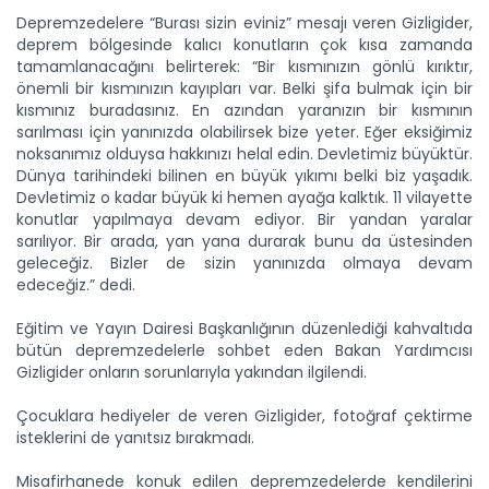
Depremzedelere “Burası sizin eviniz” mesajı veren Gizligider,
deprem bölgesinde kalıcı konutların çok kısa zamanda
Yeni filo 'yeşil vatan'...
tamamlanacağını belirterek: “Bir kısmınızın gönlü kırıktır,
Orman teşkilatının gücüne güç katacak yeni araçlar törenle
önemli bir kısmınızın kayıpları var. Belki şifa bulmak için bir
göreve...
kısmınız buradasınız. En azından yaranızın bir kısmının
Devamını Oku ->
sarılması için yanınızda olabilirsek bize yeter. Eğer eksiğimiz
noksanımız olduysa hakkınızı helal edin. Devletimiz büyüktür.
Dünya tarihindeki bilinen en büyük yıkımı belki biz yaşadık.
Devletimiz o kadar büyük ki hemen ayağa kalktık. 11 vilayette
konutlar yapılmaya devam ediyor. Bir yandan yaralar
sarılıyor. Bir arada, yan yana durarak bunu da üstesinden
geleceğiz. Bizler de sizin yanınızda olmaya devam
edeceğiz.” dedi.
Eğitim ve Yayın Dairesi Başkanlığının düzenlediği kahvaltıda
Hayata dokunan protokole...
bütün depremzedelerle sohbet eden Bakan Yardımcısı
Tarım İşletmeleri Genel Müdürlüğü ile Ceza ve Tevkifevleri
Gizligider onların sorunlarıyla yakından ilgilendi.
Genel...
Devamını Oku ->
Çocuklara hediyeler de veren Gizligider, fotoğraf çektirme
isteklerini de yanıtsız bırakmadı.
Misafirhanede konuk edilen depremzedelerde kendilerini