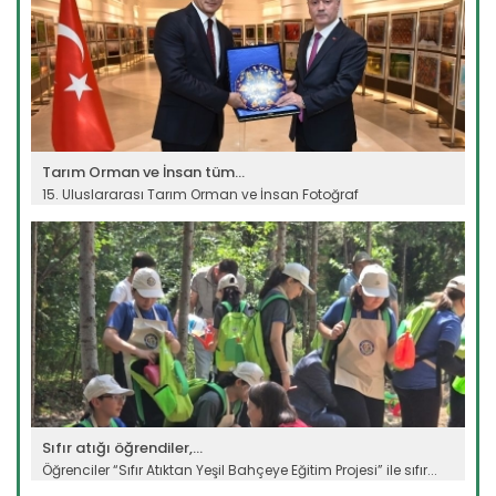
Tarım Orman ve İnsan tüm...
15. Uluslararası Tarım Orman ve İnsan Fotoğraf
Yarışması’nda ödül...
Devamını Oku ->
Sıfır atığı öğrendiler,...
Öğrenciler “Sıfır Atıktan Yeşil Bahçeye Eğitim Projesi” ile sıfır...
Devamını Oku ->