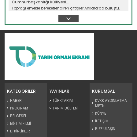
Cumhurbaşkanlığı külliyesi...
Toprağı emekle bereketlendiren çiftçiler Ankara’da buluştu.
Dünya...
Devamını Oku ->
Yeni filo 'yeşil vatan'...
Orman teşkilatının gücüne güç katacak yeni araçlar törenle
göreve...
KATEGORİLER
YAYINLAR
KURUMSAL
Devamını Oku ->
HABER
TÜRKTARIM
KVKK AYDINLATMA
METNİ
PROGRAM
TARIM BÜLTENİ
KÜNYE
BELGESEL
İLETİŞİM
EĞİTİM FİLMİ
BİZE ULAŞIN
ETKİNLİKLER