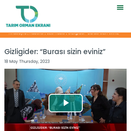
Togg
navig
Anasayfa
|
Haberler
|
Özel Haber
|
Gizligider: “Burası sizin eviniz”
Gizligider: “Burası sizin eviniz”
18 May Thursday, 2023