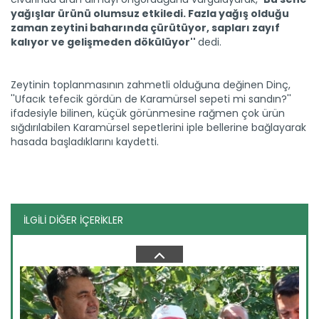
yağışlar ürünü olumsuz etkiledi. Fazla yağış olduğu
zaman zeytini baharında çürütüyor, sapları zayıf
kalıyor ve gelişmeden dökülüyor''
dedi.
Meralarda susuzluk bitti, göç...
Siirt'te Tarım ve Orman Bakanlığınca yürütülen "Mera Islah
ve...
Zeytinin toplanmasının zahmetli olduğuna değinen Dinç,
''Ufacık tefecik gördün de Karamürsel sepeti mi sandın?''
Devamını Oku ->
ifadesiyle bilinen, küçük görünmesine rağmen çok ürün
sığdırılabilen Karamürsel sepetlerini iple bellerine bağlayarak
hasada başladıklarını kaydetti.
İLGİLİ DİĞER İÇERİKLER
Muş'ta balık varlığı korunuyor
Muş İl Tarım ve Orman Müdürlüğü ekipleri, iç sulardaki balık...
Devamını Oku ->