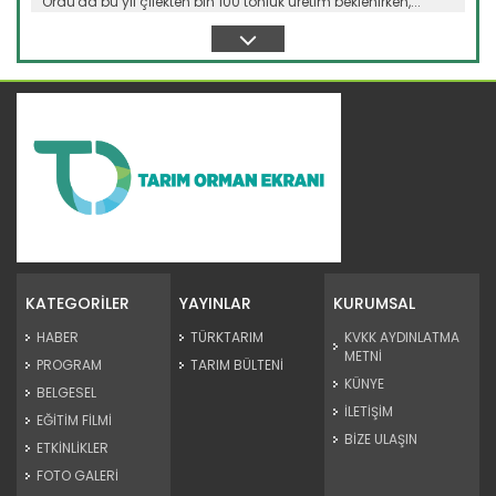
Ordu'da bu yıl çilekten bin 100 tonluk üretim beklenirken,...
Devamını Oku ->
Dünya bahçesinde üç kıtadan...
Emekli öğretmen Hakkı Albayrak, üç kıta ve 50 farklı ülkeden...
KATEGORİLER
YAYINLAR
KURUMSAL
Devamını Oku ->
HABER
TÜRKTARIM
KVKK AYDINLATMA
METNİ
PROGRAM
TARIM BÜLTENİ
KÜNYE
BELGESEL
İLETİŞİM
EĞİTİM FİLMİ
BİZE ULAŞIN
ETKİNLİKLER
FOTO GALERİ