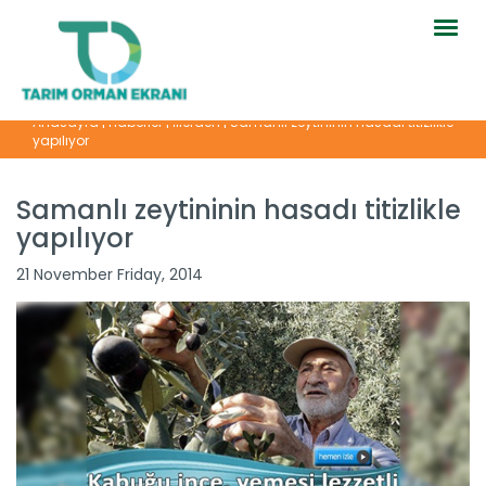
Togg
navig
Anasayfa
|
Haberler
|
İllerden
|
Samanlı zeytininin hasadı titizlikle
yapılıyor
Samanlı zeytininin hasadı titizlikle
yapılıyor
21 November Friday, 2014