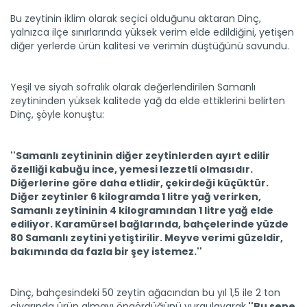
Bu zeytinin iklim olarak seçici olduğunu aktaran Dinç,
Dünya bahçesinde üç kıtadan...
yalnızca ilçe sınırlarında yüksek verim elde edildiğini, yetişen
Emekli öğretmen Hakkı Albayrak, üç kıta ve 50 farklı ülkeden...
diğer yerlerde ürün kalitesi ve verimin düştüğünü savundu.
Devamını Oku ->
Yeşil ve siyah sofralık olarak değerlendirilen Samanlı
zeytininden yüksek kalitede yağ da elde ettiklerini belirten
Dinç, şöyle konuştu:
''Samanlı zeytininin diğer zeytinlerden ayırt edilir
özelliği kabuğu ince, yemesi lezzetli olmasıdır.
Diğerlerine göre daha etlidir, çekirdeği küçüktür.
Süphan Dağı eteklerinde buğday...
Diğer zeytinler 6 kilogramda 1 litre yağ verirken,
Bitlis'in Adilcevaz ilçesinde, Süphan Dağı eteklerindeki
Samanlı zeytininin 4 kilogramından 1 litre yağ elde
verimli...
ediliyor. Karamürsel bağlarında, bahçelerinde yüzde
Devamını Oku ->
80 Samanlı zeytini yetiştirilir. Meyve verimi güzeldir,
bakımında da fazla bir şey istemez.''
Dinç, bahçesindeki 50 zeytin ağacından bu yıl 1,5 ile 2 ton
civarında ürün almayı öngördüğünü vurgulayarak,
''Bu sene