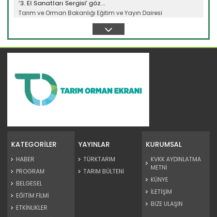
‘3. El Sanatları Sergisi’ göz...
Tarım ve Orman Bakanlığı Eğitim ve Yayın Dairesi
Başkanlığına...
Devamını Oku ->
Etnospor Kültür Festivali...
Etnospor Kültür Festival sekizinci kez kapılarını açtı. Tarım ve...
KATEGORİLER
YAYINLAR
KURUMSAL
Devamını Oku ->
HABER
TÜRKTARIM
KVKK AYDINLATMA
METNİ
PROGRAM
TARIM BÜLTENİ
KÜNYE
BELGESEL
İLETİŞİM
EĞİTİM FİLMİ
BİZE ULAŞIN
ETKİNLİKLER