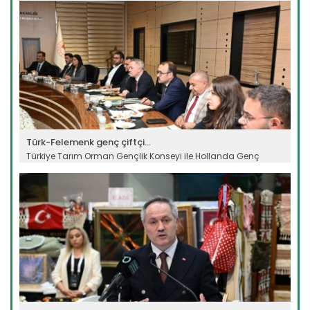
Türk-Felemenk genç çiftçi...
Türkiye Tarım Orman Gençlik Konseyi ile Hollanda Genç
Tarım...
Devamını Oku ->