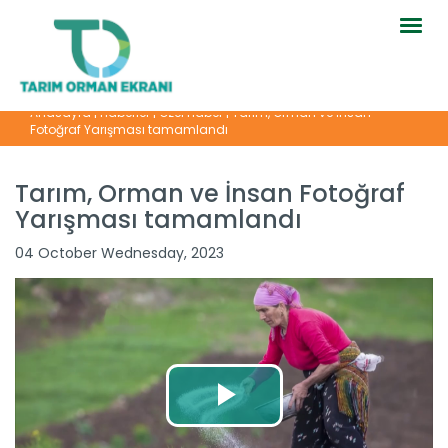
Togg
navig
Anasayfa
|
Haberler
|
Özel Haber
|
Tarım, Orman ve İnsan
Fotoğraf Yarışması tamamlandı
Tarım, Orman ve İnsan Fotoğraf
Yarışması tamamlandı
04 October Wednesday, 2023