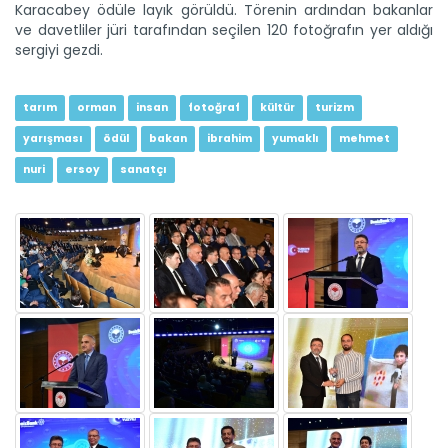
Karacabey ödüle layık görüldü. Törenin ardından bakanlar
ve davetliler jüri tarafından seçilen 120 fotoğrafın yer aldığı
sergiyi gezdi.
Etnospor Kültür Festivali...
Etnospor Kültür Festival sekizinci kez kapılarını açtı. Tarım ve...
Devamını Oku ->
tarım
orman
insan
fotoğraf
kültür
turizm
yarışması
ödül
bakan
ibrahim
yumaklı
mehmet
nuri
ersoy
sanatçı
Tarım Liderleri Zirvesinde...
Dünya Çiftçiler günü Bursa’da düzenlenen “Tarım Liderleri...
Devamını Oku ->