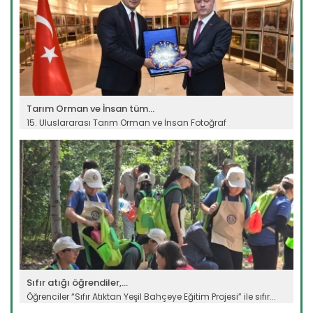
Tarım Orman ve İnsan tüm...
15. Uluslararası Tarım Orman ve İnsan Fotoğraf
Yarışması’nda ödül...
Devamını Oku ->
Sıfır atığı öğrendiler,...
Öğrenciler “Sıfır Atıktan Yeşil Bahçeye Eğitim Projesi” ile sıfır...
Devamını Oku ->