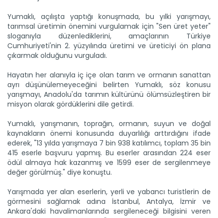
Yumaklı, açılışta yaptığı konuşmada, bu yılki yarışmayı,
tarımsal üretimin önemini vurgulamak için "Sen üret yeter"
sloganıyla düzenlediklerini, amaçlarının Türkiye
Cumhuriyeti'nin 2. yüzyılında üretimi ve üreticiyi ön plana
çıkarmak olduğunu vurguladı.
Hayatın her alanıyla iç içe olan tarım ve ormanın sanattan
ayrı düşünülemeyeceğini belirten Yumaklı, söz konusu
yarışmayı, Anadolu'da tarımın kültürünü ölümsüzleştiren bir
misyon olarak gördüklerini dile getirdi.
Yumaklı, yarışmanın, toprağın, ormanın, suyun ve doğal
kaynakların önemi konusunda duyarlılığı arttırdığını ifade
ederek, "13 yılda yarışmaya 7 bin 938 katılımcı, toplam 35 bin
415 eserle başvuru yapmış. Bu eserler arasından 224 eser
ödül almaya hak kazanmış ve 1599 eser de sergilenmeye
değer görülmüş." diye konuştu.
Yarışmada yer alan eserlerin, yerli ve yabancı turistlerin de
görmesini sağlamak adına İstanbul, Antalya, İzmir ve
Ankara'daki havalimanlarında sergileneceği bilgisini veren