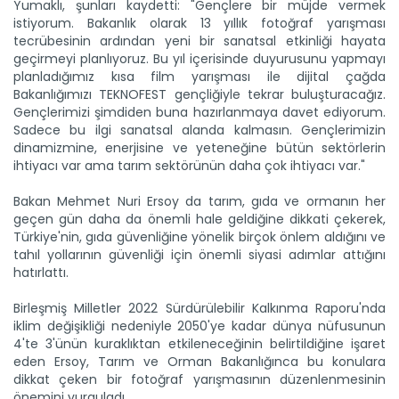
Yumaklı, şunları kaydetti: "Gençlere bir müjde vermek
istiyorum. Bakanlık olarak 13 yıllık fotoğraf yarışması
tecrübesinin ardından yeni bir sanatsal etkinliği hayata
geçirmeyi planlıyoruz. Bu yıl içerisinde duyurusunu yapmayı
planladığımız kısa film yarışması ile dijital çağda
Bakanlığımızı TEKNOFEST gençliğiyle tekrar buluşturacağız.
Gençlerimizi şimdiden buna hazırlanmaya davet ediyorum.
Sadece bu ilgi sanatsal alanda kalmasın. Gençlerimizin
dinamizmine, enerjisine ve yeteneğine bütün sektörlerin
ihtiyacı var ama tarım sektörünün daha çok ihtiyacı var."
Bakan Mehmet Nuri Ersoy da tarım, gıda ve ormanın her
geçen gün daha da önemli hale geldiğine dikkati çekerek,
Türkiye'nin, gıda güvenliğine yönelik birçok önlem aldığını ve
tahıl yollarının güvenliği için önemli siyasi adımlar attığını
hatırlattı.
Birleşmiş Milletler 2022 Sürdürülebilir Kalkınma Raporu'nda
iklim değişikliği nedeniyle 2050'ye kadar dünya nüfusunun
4'te 3'ünün kuraklıktan etkileneceğinin belirtildiğine işaret
eden Ersoy, Tarım ve Orman Bakanlığınca bu konulara
dikkat çeken bir fotoğraf yarışmasının düzenlenmesinin
önemini vurguladı.