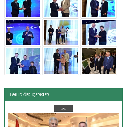
Cumhurbaşkanlığı külliyesi...
Toprağı emekle bereketlendiren çiftçiler Ankara’da buluştu.
Dünya...
Devamını Oku ->
İLGİLİ DİĞER İÇERİKLER
Yeni filo 'yeşil vatan'...
Orman teşkilatının gücüne güç katacak yeni araçlar törenle
göreve...
Devamını Oku ->