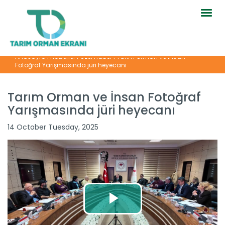
Togg
navig
Anasayfa
|
Haberler
|
Özel Haber
|
Tarım Orman ve İnsan
Fotoğraf Yarışmasında jüri heyecanı
Tarım Orman ve İnsan Fotoğraf
Yarışmasında jüri heyecanı
14 October Tuesday, 2025