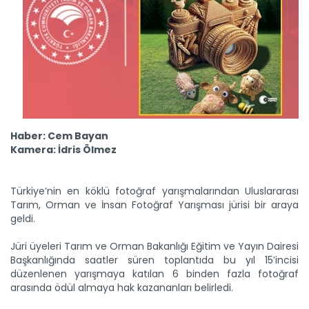
Haber: Cem Bayan
Kamera: İdris Ölmez
Türkiye’nin en köklü fotoğraf yarışmalarından Uluslararası
Tarım, Orman ve İnsan Fotoğraf Yarışması jürisi bir araya
geldi.
Jüri üyeleri Tarım ve Orman Bakanlığı Eğitim ve Yayın Dairesi
Başkanlığında saatler süren toplantıda bu yıl 15’incisi
Etnospor Kültür Festivali...
düzenlenen yarışmaya katılan 6 binden fazla fotoğraf
Etnospor Kültür Festival sekizinci kez kapılarını açtı. Tarım ve...
arasında ödül almaya hak kazananları belirledi.
Devamını Oku ->