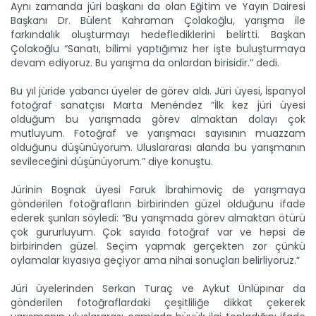
Aynı zamanda jüri başkanı da olan Eğitim ve Yayın Dairesi
Başkanı Dr. Bülent Kahraman Çolakoğlu, yarışma ile
farkındalık oluşturmayı hedeflediklerini belirtti. Başkan
Çolakoğlu “Sanatı, bilimi yaptığımız her işte buluşturmaya
devam ediyoruz. Bu yarışma da onlardan birisidir.” dedi.
Bu yıl jüride yabancı üyeler de görev aldı. Jüri üyesi, İspanyol
fotoğraf sanatçısı Marta Menéndez “İlk kez jüri üyesi
olduğum bu yarışmada görev almaktan dolayı çok
mutluyum. Fotoğraf ve yarışmacı sayısının muazzam
Tarım Liderleri Zirvesinde...
olduğunu düşünüyorum. Uluslararası alanda bu yarışmanın
Dünya Çiftçiler günü Bursa’da düzenlenen “Tarım Liderleri...
sevileceğini düşünüyorum.” diye konuştu.
Devamını Oku ->
Jürinin Boşnak üyesi Faruk İbrahimoviç de yarışmaya
gönderilen fotoğrafların birbirinden güzel olduğunu ifade
ederek şunları söyledi: “Bu yarışmada görev almaktan ötürü
çok gururluyum. Çok sayıda fotoğraf var ve hepsi de
birbirinden güzel. Seçim yapmak gerçekten zor çünkü
oylamalar kıyasıya geçiyor ama nihai sonuçları belirliyoruz.”
Jüri üyelerinden Serkan Turaç ve Aykut Ünlüpınar da
gönderilen fotoğraflardaki çeşitliliğe dikkat çekerek
Cumhurbaşkanlığı külliyesi...