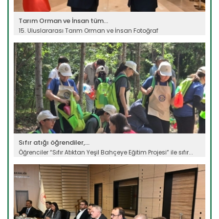
Tarım Orman ve İnsan tüm...
15. Uluslararası Tarım Orman ve İnsan Fotoğraf
Yarışması’nda ödül...
Devamını Oku ->
Sıfır atığı öğrendiler,...
Öğrenciler “Sıfır Atıktan Yeşil Bahçeye Eğitim Projesi” ile sıfır...
Devamını Oku ->