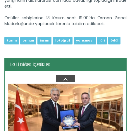
yarışmanın uluslararası camiada büyük ilgi topladığını ifade
Toprağı emekle bereketlendiren çiftçiler Ankara’da buluştu.
etti.
Dünya...
Devamını Oku ->
Ödüller sahiplerine 13 Kasım saat 19.00’da Orman Genel
Müdürlüğünde yapılacak törenle takdim edilecek.
tarım
orman
insan
fotoğraf
yarışması
jüri
ödül
İLGİLİ DİĞER İÇERİKLER
Yeni filo 'yeşil vatan'...
Orman teşkilatının gücüne güç katacak yeni araçlar törenle
göreve...
Devamını Oku ->