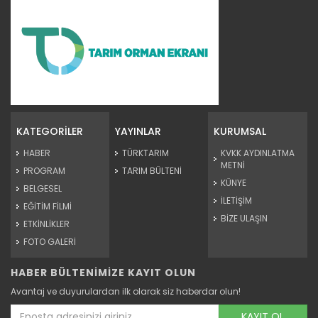
Etnospor Kültür Festivali...
Etnospor Kültür Festival sekizinci kez kapılarını açtı. Tarım ve...
KATEGORİLER
YAYINLAR
KURUMSAL
Devamını Oku ->
HABER
TÜRKTARIM
KVKK AYDINLATMA
METNİ
PROGRAM
TARIM BÜLTENİ
KÜNYE
BELGESEL
İLETİŞİM
EĞİTİM FİLMİ
BİZE ULAŞIN
ETKİNLİKLER
FOTO GALERİ
HABER BÜLTENİMİZE KAYIT OLUN
Tarım Liderleri Zirvesinde...
Avantaj ve duyurulardan ilk olarak siz haberdar olun!
Dünya Çiftçiler günü Bursa’da düzenlenen “Tarım Liderleri...
Devamını Oku ->
KAYIT OL