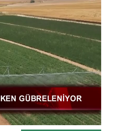
Tarım İşletmeleri Genel Müdürlüğü ile
Ceza ve Tevkifevleri Genel...
Devamını Oku ->
Su gönüllüleri suyun değerini...
Su Verimliliği Seferberliğini; resim, afiş,
şiir, kompozisyon ve...
Devamını Oku ->