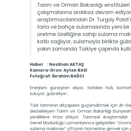
Tarım ve Orman Bakanlığı enstitüleri
çalışmalarına aralıksız devam ediyor.
araştırmacılarından Dr. Turgay Polat
tarla ve bahçe sulamasında yeni bir d
üretme özelliğine sahip sulama mak
katkı sağlıyor, sulamayla birlikte g
yakın zamanda Türkiye çapında kull
Haber : Neslihan AKTAŞ
Kamera-Dron: Aytek BASİ
Fotoğraf: İbrahim BAĞCI
Enerjisini güneşten alıyor, tarlaları hızlı, konfor
suluyor, gübreliyor…
Türk tarımının altyapısını güçlendirmek için Ar-Ge 
destekleyen Tarım ve Orman Bakanlığı bünyesind
yeniliklere imza atılıyor. Tarımsal Araştırmalar 
Genel Müdürlüğü uzmanlarınca geliştirilen “otom
sulama makinası” çiftçinin hizmetine girmek için 