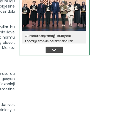
zgünlüğü
ölgesine
rasındaki
yıllar bu
in ilave
Cumhurbaşkanlığı külliyesi...
ma normu
Toprağı emekle bereketlendiren
 oluyor.
çiftçiler Ankara’da buluştu. Dünya...
i Merkez
Devamını Oku ->
urusu da
rtigasyon
Teknoloji
hizmetine
Yeni filo 'yeşil vatan'...
efliyor.
Orman teşkilatının gücüne güç
nleriyle
katacak yeni araçlar törenle göreve...
Devamını Oku ->