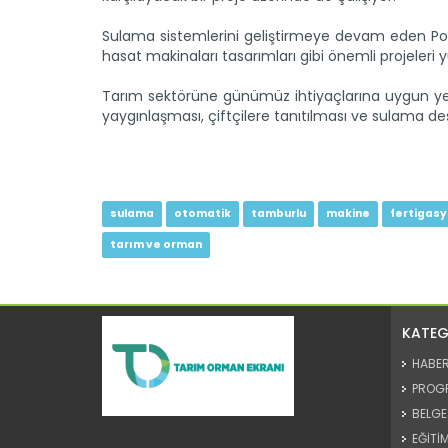
Sulama sistemlerini geliştirmeye devam eden Pola
hasat makinaları tasarımları gibi önemli projeleri 
Tarım sektörüne günümüz ihtiyaçlarına uygun ye
yaygınlaşması, çiftçilere tanıtılması ve sulama d
sulama
otomatik
tamburlu
makine
fertigas
tarım ve orman
KATEG
HABE
PROG
BELGE
EĞİTİM