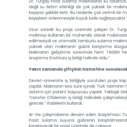
Dr. Turgay Polat sulama makinasının su tasarruf
değil su iletim etkinliği de çok yüksek bir mak
kayıpsız şekilde iletir. Bu nedenle çok verimli bir m
kayıpların önlenmesiyle büyük katkı sağlayacaktır.
Uzun süredir bu proje üzerinde çalışan Dr. Turga
makinayı kullanan bir mühendis olarak makinad
edilmesiydi ve otomatik tamburlu sulama makin
yüksek olan makinanın gübre karıştırma düzgü
Makinanın geliştirme sürecinde hem TAGEM hem
Araştırma Enstitüsü iş birliği halinde oldu.”
Yakın zamanda çiftçinin hizmetine sunulaca
Devlet-üniversite iş birliğiyle yürütülen proj
yapıldı. Makinanın kısa süre içinde Türk tarımını
sistemi için patent başvurusu yapıldı. Yaklaşık bir
Transfer Ofislerinin iş birliği halindeki çalışmala
girecek.” ifadelerini kullandı.
Ar-Ge çalışmalarına devam eden Araştırmacı Tur
Polat sulama suyuna gübrenin karıştırılmasında
karşılayacak bir proje üzerinde de çalışıyor.