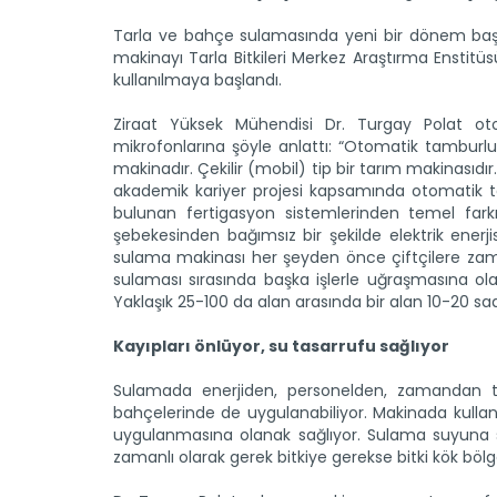
Tarla ve bahçe sulamasında yeni bir dönem baş
makinayı Tarla Bitkileri Merkez Araştırma Enstitüs
kullanılmaya başlandı.
Ziraat Yüksek Mühendisi Dr. Turgay Polat ot
mikrofonlarına şöyle anlattı: “Otomatik tamburl
makinadır. Çekilir (mobil) tip bir tarım makinas
akademik kariyer projesi kapsamında otomatik tam
bulunan fertigasyon sistemlerinden temel fark
şebekesinden bağımsız bir şekilde elektrik ener
sulama makinası her şeyden önce çiftçilere zama
sulaması sırasında başka işlerle uğraşmasına ola
Yaklaşık 25-100 da alan arasında bir alan 10-20 saa
Kayıpları önlüyor, su tasarrufu sağlıyor
Sulamada enerjiden, personelden, zamandan t
bahçelerinde de uygulanabiliyor. Makinada kullanı
uygulanmasına olanak sağlıyor. Sulama suyuna sıv
zamanlı olarak gerek bitkiye gerekse bitki kök bö