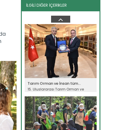
İLGİLİ DİĞER İÇERİKLER
"Teknoloji gençleri sektöre...
8. Verimlilik ve Teknoloji Fuarı
Ankara’da kapılarını açtı....
Devamını Oku ->
 da
n
Tarım Orman ve İnsan tüm...
15. Uluslararası Tarım Orman ve
İnsan Fotoğraf Yarışması’nda ödül...
Devamını Oku ->