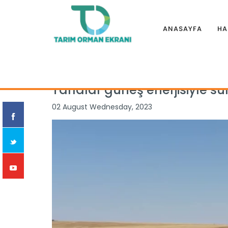
ANASAYFA
HA
Anasayfa
|
Haberler
|
Özel Haber
|
Tarlalar güneş enerjisiy
Tarlalar güneş enerjisiyle s
02 August Wednesday, 2023