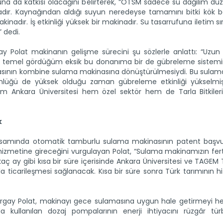
una da katkısı olacağını belirterek, “OTSM sadece su dağılım dü
inadır. Kaynağından aldığı suyun neredeyse tamamını bitki kök b
akinadır. İş etkinliği yüksek bir makinadır. Su tasarrufuna iletim sı
” dedi.
y Polat makinanın gelişme sürecini şu sözlerle anlattı: “Uzun 
a temel gördüğüm eksik bu donanıma bir de gübreleme sistemin
asının kombine sulama makinasına dönüştürülmesiydi. Bu sula
nlüğü de yüksek olduğu zaman gübreleme etkinliği yükselmiş
 Ankara Üniversitesi hem özel sektör hem de Tarla Bitkiler
k
e kapsamında otomatik tamburlu sulama makinasının patent başv
n hizmetine gireceğini vurgulayan Polat, “Sulama makinamızın fe
kaç ay gibi kısa bir süre içerisinde Ankara Üniversitesi ve TAGEM 
rıyla ticarileşmesi sağlanacak. Kısa bir süre sonra Türk tarımının 
gay Polat, makinayı gece sulamasına uygun hale getirmeyi hed
 kullanılan dozaj pompalarının enerji ihtiyacını rüzgâr türbi