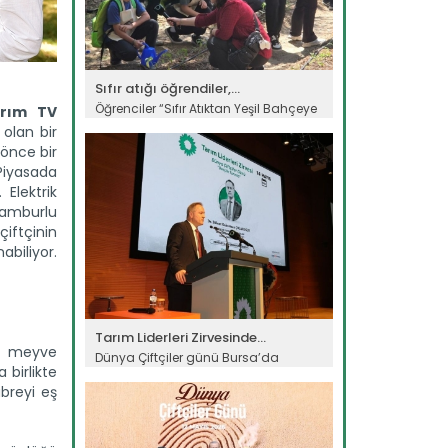
Sıfır atığı öğrendiler,...
Öğrenciler “Sıfır Atıktan Yeşil Bahçeye
rım TV
Eğitim Projesi” ile sıfır...
olan bir
Devamını Oku ->
 önce bir
 Piyasada
Elektrik
tamburlu
iftçinin
abiliyor.
Tarım Liderleri Zirvesinde...
ur meyve
Dünya Çiftçiler günü Bursa’da
 birlikte
düzenlenen “Tarım Liderleri...
übreyi eş
Devamını Oku ->