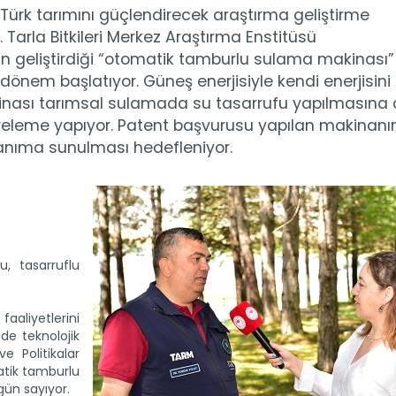
 Türk tarımını güçlendirecek araştırma geliştirme
 Tarla Bitkileri Merkez Araştırma Enstitüsü
’ın geliştirdiği “otomatik tamburlu sulama makinası”
önem başlatıyor. Güneş enerjisiyle kendi enerjisini
inası tarımsal sulamada su tasarrufu yapılmasına
übreleme yapıyor. Patent başvurusu yapılan makinanı
anıma sunulması hedefleniyor.
lu, tasarruflu
faaliyetlerini
e teknolojik
ve Politikalar
atik tamburlu
gün sayıyor.