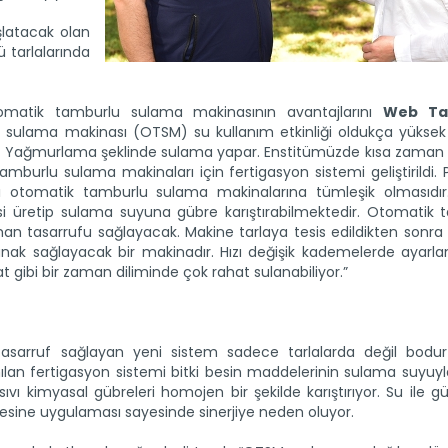
latacak olan
ü tarlalarında
omatik tamburlu sulama makinasının avantajlarını
Web Ta
u sulama makinası (OTSM) su kullanım etkinliği oldukça yüksek 
ıdır. Yağmurlama şeklinde sulama yapar. Enstitümüzde kısa zaman
burlu sulama makinaları için fertigasyon sistemi geliştirildi.
ı otomatik tamburlu sulama makinalarına tümleşik olmasıdır. 
jisi üretip sulama suyuna gübre karıştırabilmektedir. Otomatik 
n tasarrufu sağlayacak. Makine tarlaya tesis edildikten sonra ç
nak sağlayacak bir makinadır. Hızı değişik kademelerde ayarlan
t gibi bir zaman diliminde çok rahat sulanabiliyor.”
asarruf sağlayan yeni sistem sadece tarlalarda değil bod
lan fertigasyon sistemi bitki besin maddelerinin sulama suyuyla
ı kimyasal gübreleri homojen bir şekilde karıştırıyor. Su ile g
lgesine uygulaması sayesinde sinerjiye neden oluyor.