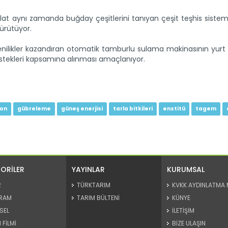
t aynı zamanda buğday çeşitlerini tanıyan çeşit teşhis sisteml
yürütüyor.
nilikler kazandıran otomatik tamburlu sulama makinasının yurt
estekleri kapsamına alınması amaçlanıyor.
yon
gübreleme
güneş enerjisi
tarla bitkileri
enstitü
tagem
ORİLER
YAYINLAR
KURUMSAL
R
TÜRKTARIM
KVKK AYDINLATMA 
RAM
TARIM BÜLTENİ
KÜNYE
SEL
İLETİŞİM
 FİLMİ
BİZE ULAŞIN