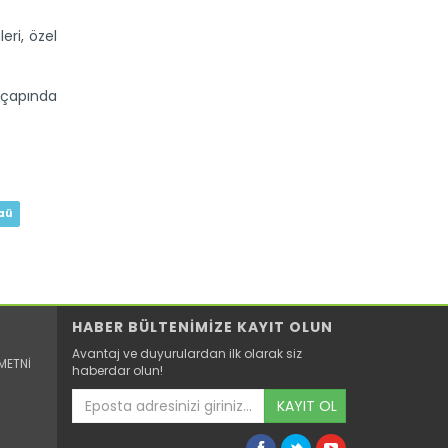
eri, özel
 çapında
Hayata dokunan protokole...
Tarım İşletmeleri Genel Müdürlüğü ile
aü
Ceza ve Tevkifevleri Genel...
Devamını Oku ->
HABER BÜLTENİMİZE KAYIT OLUN
Avantaj ve duyurulardan ilk olarak siz
METNİ
haberdar olun!
KAYIT OL
Su gönüllüleri suyun değerini...