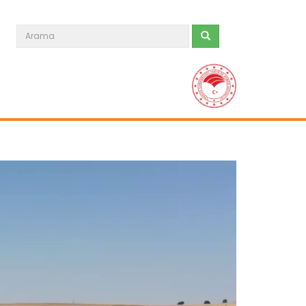
Yeni filo 'yeşil vatan'...
Orman teşkilatının gücüne güç
katacak yeni araçlar törenle göreve...
Devamını Oku ->
Hayata dokunan protokole...