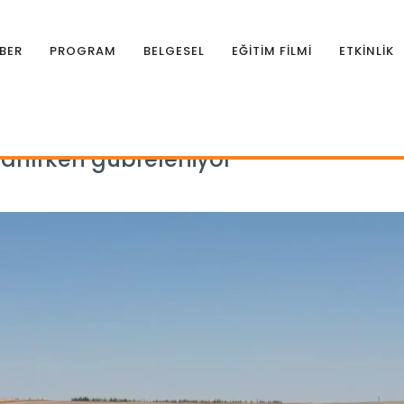
BER
PROGRAM
BELGESEL
EĞİTİM FİLMİ
ETKİNLİK
le sulanırken gübreleniyor
ulanırken gübreleniyor