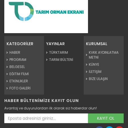
Fındık emekçileri Ordu’ya...
Türkiye’nin fındık üretim merkezlerinden Ordu’da hasat
sezonu...
KATEGORİLER
YAYINLAR
KURUMSAL
Devamını Oku ->
HABER
TÜRKTARIM
KVKK AYDINLATMA
METNİ
PROGRAM
TARIM BÜLTENİ
KÜNYE
BELGESEL
İLETİŞİM
EĞİTİM FİLMİ
BİZE ULAŞIN
ETKİNLİKLER
FOTO GALERİ
HABER BÜLTENİMİZE KAYIT OLUN
Kahramanmaraş’ta çığşar kirazı...
Avantaj ve duyurulardan ilk olarak siz haberdar olun!
Kahramanmaraş’ta kiraz hasat etkinliği düzenlendi. Andırın...
Devamını Oku ->
KAYIT OL