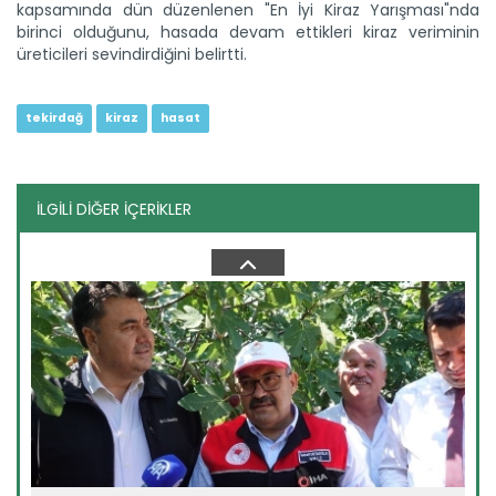
kapsamında dün düzenlenen "En İyi Kiraz Yarışması"nda
Devamını Oku ->
birinci olduğunu, hasada devam ettikleri kiraz veriminin
üreticileri sevindirdiğini belirtti.
tekirdağ
kiraz
hasat
İLGİLİ DİĞER İÇERİKLER
Çorum'da planlı üretimli...
Çorum'da Tarım ve Orman Bakanlığınca planlı üretim
kapsamına...
Devamını Oku ->