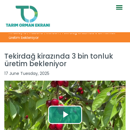
Togg
navig
Anasayfa
|
Haberler
|
İllerden
|
Tekirdağ kirazında 3 bin tonluk
üretim bekleniyor
Tekirdağ kirazında 3 bin tonluk
üretim bekleniyor
17 June Tuesday, 2025