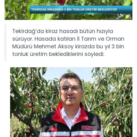
Tekirdağ’da kiraz hasadı bütün hızıyla
sürüyor. Hasada katılan İl Tarım ve Orman
Müdürü Mehmet Aksoy kirazda bu yıl 3 bin
tonluk üretim beklediklerini söyledi.
Fındık emekçileri Ordu’ya...
Türkiye’nin fındık üretim merkezlerinden Ordu’da hasat
sezonu...
Devamını Oku ->