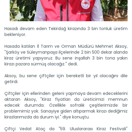
Hasadı devam eden Tekirdağ kirazında 3 bin tonluk üretim
bekleniyor.
Hasada katılan İl Tarım ve Orman Müdürü Mehmet Aksoy,
Kahramanmaraş’ta çığşar kirazı...
"Şarköy ve Süleymanpaşa ilçelerinde 2 bin 500 dekar alanda
Kahramanmaraş’ta kiraz hasat etkinliği düzenlendi. Andırın...
kiraz üretimi yapıyoruz. Bu sene inşallah 3 bin tona yakın
Devamını Oku ->
kirazı pazara sürmüş olacağız." dedi.
Aksoy, bu sene çiftçiler için bereketli bir yıl olacağını dile
getirdi.
Çiftçiler için ellerinden geleni yapmaya devam edeceklerini
aktaran Aksoy, "Kiraz fiyatları da üreticimizi memnun
edecek durumda. Özellikle sofralık çeşitlerimizde bir
problemimiz yok. Sanayiye giden altıparmak kirazı dediğimiz
kirazlarımızda da durum iyi." diye konuştu.
Çubuk’ta salatalık hasadı...
Ankara'nın Çubuk ilçesinde coğrafi işaretli Çubuk
Çiftçi Vedat Ataç da "59. Uluslararası Kiraz Festivali"
turşusunun...