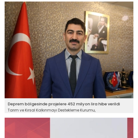
Deprem bölgesinde projelere 452 milyon lira hibe verildi
Tarım ve Kırsal Kalkınmayı Destekleme Kurumu,
Kahramanmaraş'taki depremzede girişimcilere 3 yılda 452
milyon lira hibe desteği verdi. Kent aradan geçen 3 yılda 173
projeyle IPARD fonlarından en fazla yararlanan iller arasında yer
aldı. Verilen hibe tutarlarına bakıldığında hayvancılık yatırımları
ilk sıradaki yerini koruyor.