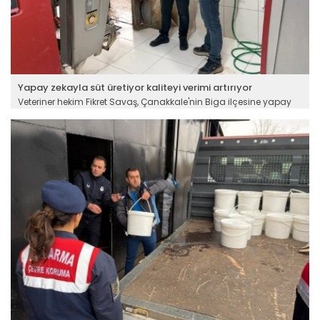
Yapay zekayla süt üretiyor kaliteyi verimi artırıyor
Veteriner hekim Fikret Savaş, Çanakkale'nin Biga ilçesine yapay
zekayla üretim yapan bir çiftlik kazandırdı. Ailesinden miras
kalan hayvancılığı devlet destekleri ve dijital teknolojilerle ileriye
taşıyan veteriner hekim hastalıktan ari, modern işletmede süt
üretimi yapıyor. Çiftliğin kapasitesini artırmayı hedefleyen Savaş,
yapay zekayla yapılan süt üretiminin daha hijyenik, kaliteli ve
verimli olduğunu vurguluyor.
Devamını Oku ->