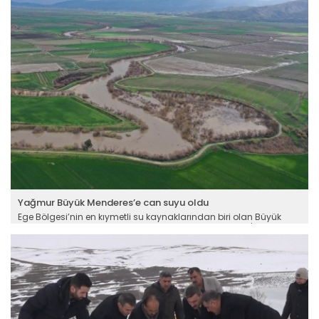
hijyeni, gıdaların depolanması, hazırlanması, servis ve satış
koşulları gibi konular ele alındı.
Devamını Oku ->
Yağmur Büyük Menderes’e can suyu oldu
Ege Bölgesi’nin en kıymetli su kaynaklarından biri olan Büyük
Menderes Nehri kuraklığın etkilerini geride bıraktı. Aydın'da son
günlerde etkili olan sağanakla birlikte nehrin su seviyesi yükseldi.
Aydın Ovası'nın can damarı Büyük Menderes Nehri'nin neredeyse
taşkın seviyesinde suya kavuşması en çok da çiftçileri sevindirdi.
Devamını Oku ->