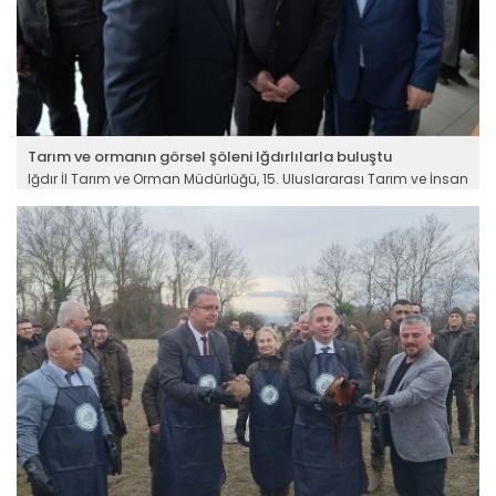
Tarım ve ormanın görsel şöleni Iğdırlılarla buluştu
Iğdır İl Tarım ve Orman Müdürlüğü, 15. Uluslararası Tarım ve İnsan
Fotoğraf Sergisinin sanatseverlerle buluşmasına öncülük etti.
Tarımın, ormanın, toprağın, gıdanın ve suyun önemini
vurgulamak için yarışan ve dereceye girip sergilenmeye hak
kazanan fotoğraflara ziyaretçiler yoğun ilgi gösterdi.
Devamını Oku ->