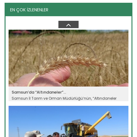
EN ÇOK İZLENENLER
Kars’ta uyarı sistemlerinde...
Kars'ta yapay zeka destekli erken uyarı sistemi üreticiyi
beklenmeyen hava...
Devamını Oku ->
Samsun’da “Altındaneler”...
Samsun İl Tarım ve Orman Müdürlüğü’nün, “Altındaneler
Toprakla Buluşuyor...
Devamını Oku ->