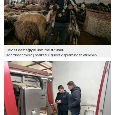
Devlet desteğiyle üretime tutundu
Kahramanmaraş merkezli 6 Şubat depreminden etkilenen
üreticiler Tarım ve Orman Bakanlığının sağladığı destekle
yaralarını sarıyor, üretime dönüyor. Depremlerde hayvanlarının
tamamını kaybeden Adıyamanlı besici Sait Aslan, ivesi cinsi 60
koyunla sürüsünü yeniden oluşturdu. Koyunların doğum
yapmasıyla hayvan sayısını artıran Aslan, devlet desteklerinin
depremzede üreticiler için çok önemli olduğunu belirtiyor.
Devamını Oku ->