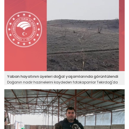
Devamını Oku ->
Yaban hayatının üyeleri doğal yaşamlarında görüntülendi
Doğanın nadir hazinelerini kaydeden fotokapanlar Tekirdağ'da
ormanlık alanda yaban kedisini görüntüledi. Batman’da ise
nesli tükenme tehlikesi altında olan dağ keçileri kameralara
takıldı. Bölge halkı yaban hayvanlarının daha sık
görülebilmesinde kaçak avcılıkla mücadelenin ve koruma
tedbirlerinin etkili olduğunu söylüyor.
Devamını Oku ->