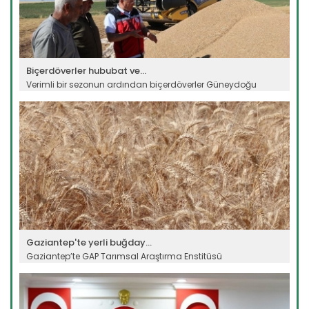
Biçerdöverler hububat ve...
Verimli bir sezonun ardından biçerdöverler Güneydoğu
Anadolu Bölgesinde...
Devamını Oku ->
Gaziantep'te yerli buğday...
Gaziantep’te GAP Tarımsal Araştırma Enstitüsü
Müdürlüğünce geliştirilen...
Devamını Oku ->