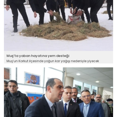
Muş’ta yaban hayatına yem desteği
Muş’un Korkut ilçesinde yoğun kar yağışı nedeniyle yiyecek
bulmakta zorlanan yaban hayvanları için dağlık alanlara
buğday ve ot bırakıldı. Korkut Kaymakamı Orhan Ayaz ile Belediye
Başkanı Haşim Arık da yem bırakma çalışmasına katıldı.
Devamını Oku ->