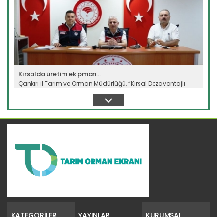
Kırsalda üretim ekipman...
Çankırı İl Tarım ve Orman Müdürlüğü, “Kırsal Dezavantajlı
Alanlar Kalkınma...
Devamını Oku ->
Bursa’da personel, işaret dili...
Bursa’da, işitme engelli bireylerin kamu hizmetlere erişimini...
KATEGORİLER
YAYINLAR
KURUMSAL
Devamını Oku ->