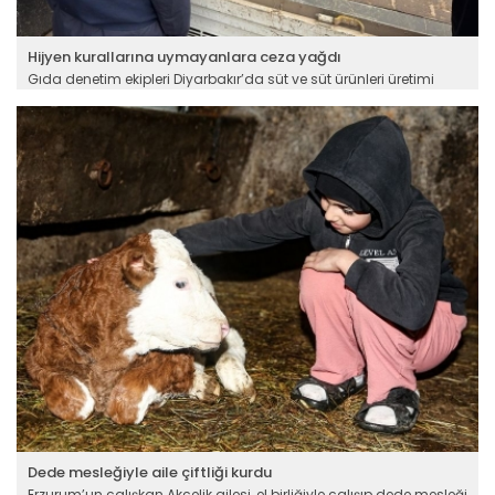
Hijyen kurallarına uymayanlara ceza yağdı
Gıda denetim ekipleri Diyarbakır’da süt ve süt ürünleri üretimi
yapan işletmeler ile tavuk döner satışı yapan gıda işletmelerinde
sıkı denetimler gerçekleştirdi. Hijyen ve saklama koşullarını
taşımayan 5 işletmede ele geçirilen 460 kilogram peynir imha
edildi, aykırı faaliyet gösteren 8 işletmeye idari para cezası
kesildi.
Devamını Oku ->
Dede mesleğiyle aile çiftliği kurdu
Erzurum’un çalışkan Akçelik ailesi, el birliğiyle çalışıp dede mesleği