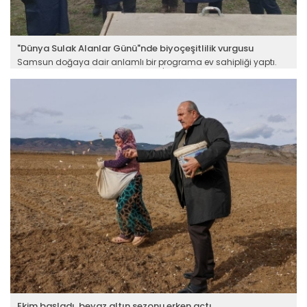
"Dünya Sulak Alanlar Günü"nde biyoçeşitlilik vurgusu
Samsun doğaya dair anlamlı bir programa ev sahipliği yaptı.
UNESCO Dünya Mirası Geçici Listesi'nde yer alan Kızılırmak Deltası
Kuş Cenneti’nde Dünya Sulak Alanlar Günü dolayısıyla
düzenlenen programda sürdürülebilir biyoçeşitlilik vurgusu ön
plana çıkarıldı. Saha uygulamalarının yapıldığı etkinlikte
deltanın doğal güzelliklerine doğaya salınan kuşlarla katkı
sağlandı.
Devamını Oku ->
Ekim başladı, beyaz altın sezonu erken açtı