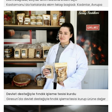
Kastamonu’da tarlalarda ekim telaşı başladı. Kadınlar, Avrupa
Birliği Coğrafi İşaretli Taşköprü sarımsağını toprakla buluşturuyor.
Yağışlar nedeniyle erken başlayan ekim sezonu beraberinde
bereketli bir hasat beklentisi getirdi. Taşköprülü çiftçiler dünyanın
en kaliteli sarımsağından 30 ton rekolte bekliyor.
Devamını Oku ->
Bursa’da personel, işaret dili...
Bursa’da, işitme engelli bireylerin kamu hizmetlere erişimini...
Devamını Oku ->
Devlet desteğiyle fındık işleme tesisi kurdu
Giresun'da devlet desteğiyle fındık işleme tesisi kurup ürüne değer
katan 23 yaşındaki Esma Simay Gemici, iş yeri sahibi olmanın
mutluluğunu yaşıyor. Genç girişimcinin hedefleri arasında
pazarlama ağını genişletmek ve gıda mühendisliği üzerine