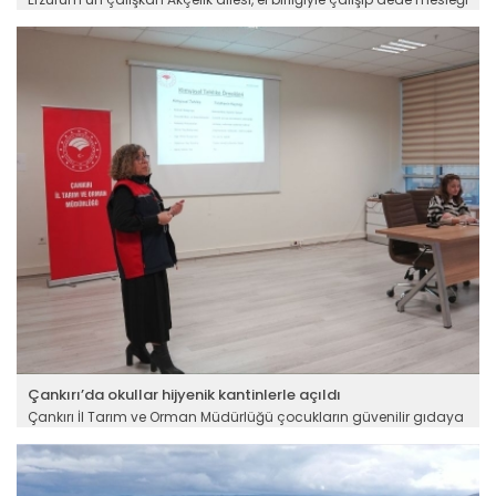
hayvancılığı büyüttü. Devlet desteğiyle sistemli bir işletme kuran
İbaci Akçelik, eşi, çocukları ve gelinleriyle birlikte hayvanların
bakımını yapıyor, kapasiteyi arttırmak hedefiyle çalışıyor. Yılda
yaklaşık 40 ton sütün üretildiği işletmeden elde edilen gelir yeni
yatırımlar için harcanıyor.
Devamını Oku ->
Çankırı’da okullar hijyenik kantinlerle açıldı
Çankırı İl Tarım ve Orman Müdürlüğü çocukların güvenilir gıdaya
ulaşması amacıyla bir çalışma başlattı. Bu kapsamda
okullarda faaliyet gösteren kantin ve yemekhanelerde görev
yapan personele yönelik hijyen eğitimi verildi. Eğitimde; gıda
işletmelerinde uyulması gereken özel hijyen kuralları, personel