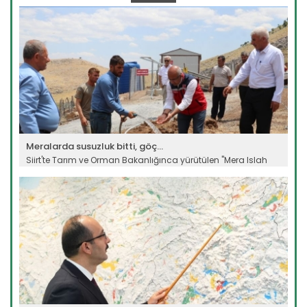
Devamını Oku ->
Meralarda susuzluk bitti, göç...
Siirt'te Tarım ve Orman Bakanlığınca yürütülen "Mera Islah
ve...
Devamını Oku ->