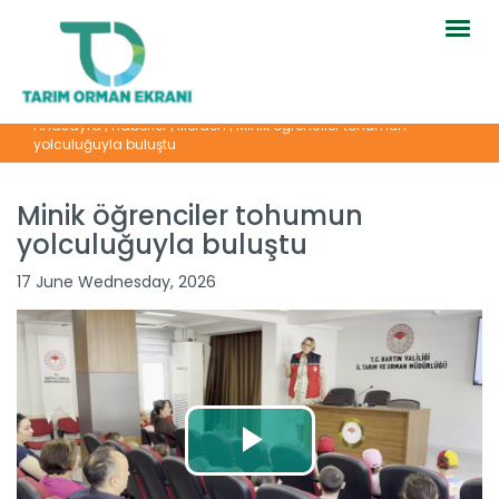
Togg
navig
Anasayfa
|
Haberler
|
İllerden
|
Minik öğrenciler tohumun
yolculuğuyla buluştu
Minik öğrenciler tohumun
yolculuğuyla buluştu
17 June Wednesday, 2026