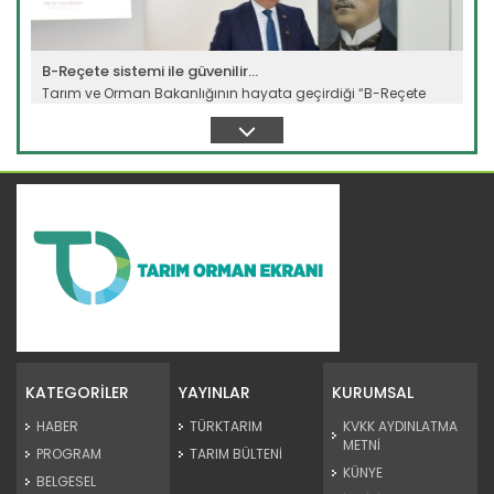
B-Reçete sistemi ile güvenilir...
Tarım ve Orman Bakanlığının hayata geçirdiği “B-Reçete
Sistemi”...
Devamını Oku ->
Kaba yem ihtiyacı sorgun...
Malatya'da hayvancılığın kaba yem ihtiyacının
karşılanması...
KATEGORİLER
YAYINLAR
KURUMSAL
Devamını Oku ->
HABER
TÜRKTARIM
KVKK AYDINLATMA
METNİ
PROGRAM
TARIM BÜLTENİ
KÜNYE
BELGESEL