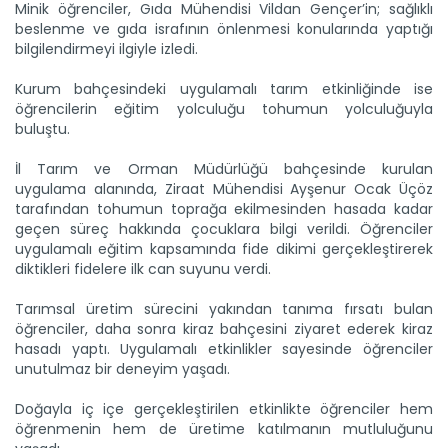
Minik öğrenciler, Gıda Mühendisi Vildan Gençer’in; sağlıklı
beslenme ve gıda israfının önlenmesi konularında yaptığı
bilgilendirmeyi ilgiyle izledi.
Kurum bahçesindeki uygulamalı tarım etkinliğinde ise
öğrencilerin eğitim yolculuğu tohumun yolculuğuyla
Kaba yem ihtiyacı sorgun...
buluştu.
Malatya'da hayvancılığın kaba yem ihtiyacının
karşılanması...
İl Tarım ve Orman Müdürlüğü bahçesinde kurulan
Devamını Oku ->
uygulama alanında, Ziraat Mühendisi Ayşenur Ocak Üçöz
tarafından tohumun toprağa ekilmesinden hasada kadar
geçen süreç hakkında çocuklara bilgi verildi. Öğrenciler
uygulamalı eğitim kapsamında fide dikimi gerçekleştirerek
diktikleri fidelere ilk can suyunu verdi.
Tarımsal üretim sürecini yakından tanıma fırsatı bulan
öğrenciler, daha sonra kiraz bahçesini ziyaret ederek kiraz
hasadı yaptı. Uygulamalı etkinlikler sayesinde öğrenciler
Kağızman kayısısı lezzetini...
unutulmaz bir deneyim yaşadı.
Kars'ın Kağızman ilçesinde, Aras Vadisi'nde mikroklimada
yetişen...
Doğayla iç içe gerçekleştirilen etkinlikte öğrenciler hem
Devamını Oku ->
öğrenmenin hem de üretime katılmanın mutluluğunu