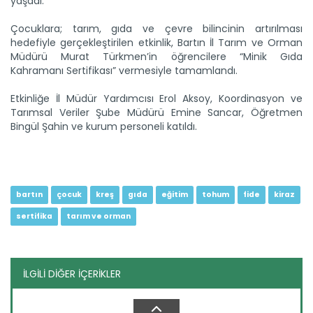
yaşadı.
Çocuklara; tarım, gıda ve çevre bilincinin artırılması
hedefiyle gerçekleştirilen etkinlik, Bartın İl Tarım ve Orman
Müdürü Murat Türkmen’in öğrencilere “Minik Gıda
Kahramanı Sertifikası” vermesiyle tamamlandı.
Etkinliğe İl Müdür Yardımcısı Erol Aksoy, Koordinasyon ve
Tarımsal Veriler Şube Müdürü Emine Sancar, Öğretmen
Fındık emekçileri Ordu’ya...
Bingül Şahin ve kurum personeli katıldı.
Türkiye’nin fındık üretim merkezlerinden Ordu’da hasat
sezonu...
Devamını Oku ->
bartın
çocuk
kreş
gıda
eğitim
tohum
fide
kiraz
sertifika
tarım ve orman
İLGİLİ DİĞER İÇERİKLER
Ayçiçeği üretimi destekle...
Aksaray'ın Eskil ilçesinde ayçiçeği üretimi, planlı üretim
modeli...