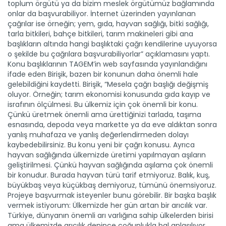
toplum örgütü ya da bizim meslek örgütümüz bağlamında
onlar da başvurabiliyor. İnternet üzerinden yayınlanan
çağrılar ise örneğin; yem, gıda, hayvan sağlığı, bitki sağlığı,
tarla bitkileri, bahçe bitkileri, tarım makineleri gibi ana
başlıkların altında hangi başlıktaki çağrı kendilerine uyuyorsa
o şekilde bu çağrılara başvurabiliyorlar” açıklamasını yaptı.
Konu başlıklarının TAGEM’in web sayfasında yayınlandığını
ifade eden Birişik, bazen bir konunun daha önemli hale
gelebildiğini kaydetti. Birişik, “Mesela çağrı başlığı değişmiş
oluyor. Örneğin; tarım ekonomisi konusunda gıda kayıp ve
israfının ölçülmesi. Bu ülkemiz için çok önemli bir konu.
Çünkü üretmek önemli ama ürettiğinizi tarlada, taşıma
esnasında, depoda veya markette ya da eve aldıktan sonra
yanlış muhafaza ve yanlış değerlendirmeden dolayı
kaybedebilirsiniz. Bu konu yeni bir çağrı konusu. Ayrıca
hayvan sağlığında ülkemizde üretimi yapılmayan aşıların
geliştirilmesi. Çünkü hayvan sağlığında aşılama çok önemli
bir konudur. Burada hayvan türü tarif etmiyoruz. Balık, kuş,
büyükbaş veya küçükbaş demiyoruz, tümünü önemsiyoruz.
Projeye başvurmak isteyenler bunu görebilir. Bir başka başlık
vermek istiyorum: Ülkemizde her gün artan bir arıcılık var.
Türkiye, dünyanın önemli arı varlığına sahip ülkelerden birisi
ama ülkemizde arıcılık denince çoğunlukla bal anlaşılıyor.