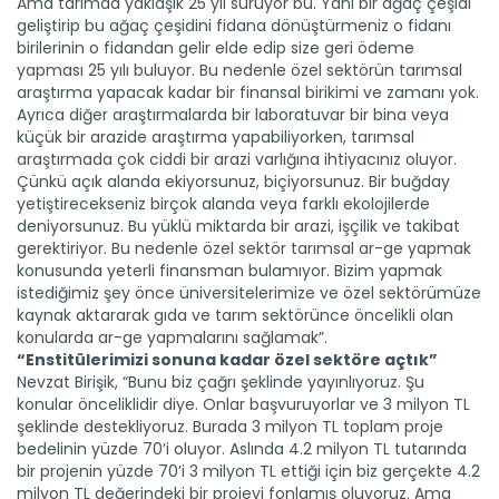
Ama tarımda yaklaşık 25 yıl sürüyor bu. Yani bir ağaç çeşidi
geliştirip bu ağaç çeşidini fidana dönüştürmeniz o fidanı
birilerinin o fidandan gelir elde edip size geri ödeme
yapması 25 yılı buluyor. Bu nedenle özel sektörün tarımsal
araştırma yapacak kadar bir finansal birikimi ve zamanı yok.
Ayrıca diğer araştırmalarda bir laboratuvar bir bina veya
küçük bir arazide araştırma yapabiliyorken, tarımsal
araştırmada çok ciddi bir arazi varlığına ihtiyacınız oluyor.
Çünkü açık alanda ekiyorsunuz, biçiyorsunuz. Bir buğday
yetiştirecekseniz birçok alanda veya farklı ekolojilerde
deniyorsunuz. Bu yüklü miktarda bir arazi, işçilik ve takibat
gerektiriyor. Bu nedenle özel sektör tarımsal ar-ge yapmak
konusunda yeterli finansman bulamıyor. Bizim yapmak
istediğimiz şey önce üniversitelerimize ve özel sektörümüze
kaynak aktararak gıda ve tarım sektörünce öncelikli olan
konularda ar-ge yapmalarını sağlamak”.
“Enstitülerimizi sonuna kadar özel sektöre açtık”
Nevzat Birişik, “Bunu biz çağrı şeklinde yayınlıyoruz. Şu
konular önceliklidir diye. Onlar başvuruyorlar ve 3 milyon TL
şeklinde destekliyoruz. Burada 3 milyon TL toplam proje
bedelinin yüzde 70’i oluyor. Aslında 4.2 milyon TL tutarında
bir projenin yüzde 70’i 3 milyon TL ettiği için biz gerçekte 4.2
milyon TL değerindeki bir projeyi fonlamış oluyoruz. Ama