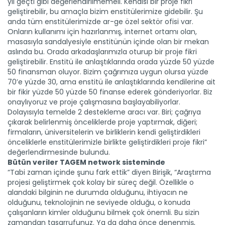
yıl geçti gibi değerlendirilmemeli. Kendisi bir proje fikri
geliştirebilir, bu amaçla bizim enstitülerimize gidebilir. Şu
anda tüm enstitülerimizde ar-ge özel sektör ofisi var.
Onların kullanımı için hazırlanmış, internet ortamı olan,
masasıyla sandalyesiyle enstitünün içinde olan bir mekan
aslında bu. Orada arkadaşlarımızla oturup bir proje fikri
geliştirebilir. Enstitü ile anlaştıklarında orada yüzde 50 yüzde
50 finansman oluyor. Bizim çağrımıza uygun olursa yüzde
70’e yüzde 30, ama enstitü ile anlaştıklarında kendilerine ait
bir fikir yüzde 50 yüzde 50 finanse ederek gönderiyorlar. Biz
onaylıyoruz ve proje çalışmasına başlayabiliyorlar.
Dolayısıyla temelde 2 destekleme aracı var. Biri; çağrıya
çıkarak belirlenmiş önceliklerde proje yaptırmak, diğeri;
firmaların, üniversitelerin ve birliklerin kendi geliştirdikleri
önceliklerle enstitülerimizle birlikte geliştirdikleri proje fikri”
değerlendirmesinde bulundu.
Bütün veriler TAGEM network sisteminde
“Tabi zaman içinde şunu fark ettik” diyen Birişik, “Araştırma
projesi geliştirmek çok kolay bir süreç değil. Özellikle o
alandaki bilginin ne durumda olduğunu, ihtiyacın ne
olduğunu, teknolojinin ne seviyede olduğu, o konuda
çalışanların kimler olduğunu bilmek çok önemli. Bu sizin
zamandan tasarrufunuz. Ya da daha önce denenmiş,