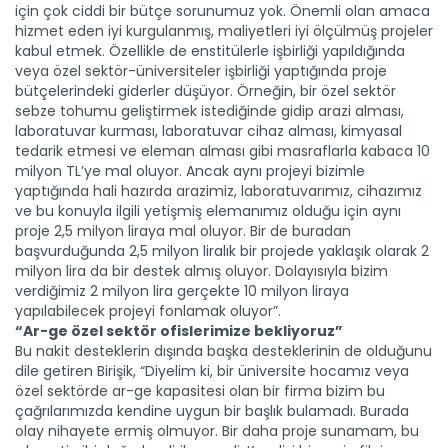
için çok ciddi bir bütçe sorunumuz yok. Önemli olan amaca
hizmet eden iyi kurgulanmış, maliyetleri iyi ölçülmüş projeler
kabul etmek. Özellikle de enstitülerle işbirliği yapıldığında
veya özel sektör-üniversiteler işbirliği yaptığında proje
bütçelerindeki giderler düşüyor. Örneğin, bir özel sektör
sebze tohumu geliştirmek istediğinde gidip arazi alması,
laboratuvar kurması, laboratuvar cihaz alması, kimyasal
tedarik etmesi ve eleman alması gibi masraflarla kabaca 10
milyon TL’ye mal oluyor. Ancak aynı projeyi bizimle
yaptığında hali hazırda arazimiz, laboratuvarımız, cihazımız
ve bu konuyla ilgili yetişmiş elemanımız olduğu için aynı
proje 2,5 milyon liraya mal oluyor. Bir de buradan
başvurduğunda 2,5 milyon liralık bir projede yaklaşık olarak 2
milyon lira da bir destek almış oluyor. Dolayısıyla bizim
verdiğimiz 2 milyon lira gerçekte 10 milyon liraya
yapılabilecek projeyi fonlamak oluyor”.
“Ar-ge özel sektör ofislerimize bekliyoruz”
Bu nakit desteklerin dışında başka desteklerinin de olduğunu
dile getiren Birişik, “Diyelim ki, bir üniversite hocamız veya
özel sektörde ar-ge kapasitesi olan bir firma bizim bu
çağrılarımızda kendine uygun bir başlık bulamadı. Burada
olay nihayete ermiş olmuyor. Bir daha proje sunamam, bu