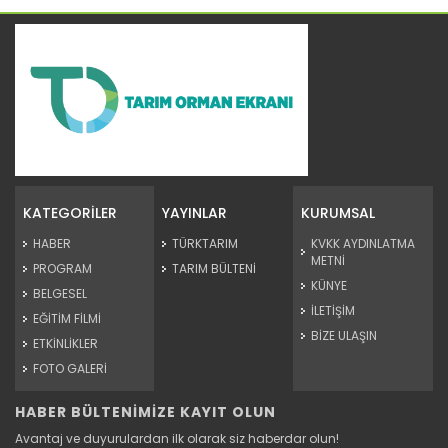
Çeltik üretiminde yeni dönem
Tarım ve Orman Bakanlığı sürdürülebilir tarım için önemli...
KATEGORİLER
YAYINLAR
KURUMSAL
Devamını Oku ->
HABER
TÜRKTARIM
KVKK AYDINLATMA
METNİ
PROGRAM
TARIM BÜLTENİ
KÜNYE
BELGESEL
İLETİŞİM
EĞİTİM FİLMİ
BİZE ULAŞIN
ETKİNLİKLER
FOTO GALERİ
HABER BÜLTENİMİZE KAYIT OLUN
Balıkçılıkta çığır açacak...
Avantaj ve duyurulardan ilk olarak siz haberdar olun!
Tarım ve Orman Bakanlığı balıkçılıkta çığır açacak projeye