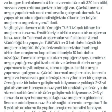
ve bu gen bankalarında 4 bin civarında türe ait 320 bin bitki,
hayvan veya mikroorganizma örneği var. Çünkü tarımsal
ar-ge yapabilmek canlı materyalle çalışmak demek. Bu
yapıyı bir arada değerlendirdiğinizde ülkenin en büyük
araştırma organizasyonu” dedi.
Birişik, şöyle devam etti: “Örneğin TÜBİTAK çok bilinen bir
araştırma kurumu. Enstitüleriyle birlikte ayrıca bir araştırma
fonu. Aslında Tarımsal Araştırmalar ve Politikalar Genel
Müdürlüğü bu yapısıyla TÜBİTAK’tan 3 kat daha büyük bir
araştırma örgütü. Büyük üniversitelerimizden herhangi
birisinden araştırma kapasitesi itibariyle 10 kat daha
büyüğüz. Tarımsal ar-ge’de bizim yaptığımız şey, kendimiz
ar-ge yaptığımız gibi özel sektör ve üniversitelerin ar-ge
yapmasını teşvik ediyoruz, daha doğrusu birlikte ar-ge
yapmaya çalışıyoruz. Çünkü tarımsal araştırmalar, tarımda
ar-ge ve inovasyon geri dönüşü uzun yıllar alan bir çalışma.
Örneğin siz bir kalem geliştirmek istiyorsanız yaklaşık 2-3 yıl
gibi bir zaman harcıyorsunuz yeni bir endüstriyel ürün ya da
hizmet sektöründe bir ürün geliştirmek istiyorsanız. 2-3 yıl
sonunda oraya harcamış olduğunuz araştırma giderlerini
finanse edebiliyorsunuz. Bu bir sağlık alanında ar-ge ise 7 ila
8 yıllık bir ortalama ile yapılan araştırma kendini fonluyor.