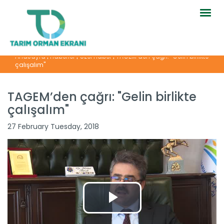
Togg
navig
Anasayfa
|
Haberler
|
Özel Haber
|
TAGEM’den çağrı: "Gelin birlikte
çalışalım"
TAGEM’den çağrı: "Gelin birlikte
çalışalım"
27 February Tuesday, 2018