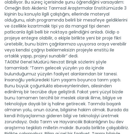
olabiliyor. Bu süreç içerisinde şunu öğrendiğini varsayalım:
Devamını Oku ->
Örneğin Batı Akdeniz Tarımsal Araştırmalar Enstitümüzde 3
kişinin bu konuyla ilgili çalıştığını, ellerinde materyal
olduğunu, ıslah programında belirli bir mesafeye geldiklerini
ve özellikle kızartmalık tipi ya da mangal tipi denen
patlıcanla ilgili belli bir noktaya gelindiğini anladı. Gidip o
projeye entegre olabilir, o ekiple birlikte yeni bir proje fikri
üretebilir, bunu bizim çağrılarımıza uyuyorsa oraya verebilir
veya kendisi çağrıyı beklemeksizin projeyle enstitü ile
ortaklık yapıp, projeyi sunabilir” dedi.
TAGEM Genel Müdürü Nevzat Birişik sözlerini şöyle
Balıkçılıkta çığır açacak...
tamamladı: “Tarım gelecek yüzyılın ya da içinde
Tarım ve Orman Bakanlığı balıkçılıkta çığır açacak projeye
bulunduğumuz yüzyılın faaliyet alanlarından bir tanesi.
imza...
İnsanoğlu yerküredeki tüm yaşamı boyunca tarım yaptı.
Devamını Oku ->
Bunu büyük çoğunlukla ebeveynlerinden, ailesinden
edinilmiş bir tecrübe diye geliştirdi. Fakat yeni yüzyıl bizde
bunu tamamen tercihli bir meslek olarak ilime, bilgiye ve
teknolojiye dayalı bir iş haline getirecek. Tarımda başarılı
olmanın yolu, onun özüne, bilgisine hakim olmak. Burada da
kendi ihtiyaçlarımızı gideren bilgi ve teknolojiyi üretmek
zorundayız. Gıda Tarım ve Hayvancılık Bakanlığının bu dev
araştırma teşkilatı milletin malıdır. Burada birlikte çalışabiliriz.
Birlikte çalışmalıyız. Bilim güzel bir faaliyet. Tarımı bilgiyle,