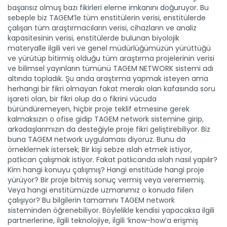
başarısız olmuş bazı fikirleri eleme imkanını doğuruyor. Bu
sebeple biz TAGEM’le tüm enstitülerin verisi, enstitülerde
çalışan tüm araştırmacıların verisi, cihazların ve analiz
kapasitesinin verisi, enstitülerde bulunan biyolojik
materyalle ilgili veri ve genel müdürlüğümüzün yürüttüğü
ve yürütüp bitirmiş olduğu tüm araştırma projelerinin verisi
ve bilimsel yayınların tümünü TAGEM NETWORK sistemi adı
altında topladık. Şu anda araştırma yapmak isteyen ama
herhangi bir fikri olmayan fakat merakı olan kafasında soru
işareti olan, bir fikri olup da o fikrini vücuda
büründüremeyen, hiçbir proje teklif etmesine gerek
kalmaksızın o ofise gidip TAGEM network sistemine girip,
arkadaşlarımızın da desteğiyle proje fikri geliştirebiliyor. Biz
buna TAGEM network uygulaması diyoruz. Bunu da
örneklemek istersek; Bir kişi sebze ıslah etmek istiyor,
patlıcan çalışmak istiyor. Fakat patlıcanda ıslah nasıl yapılır?
Kim hangi konuyu çalışmış? Hangi enstitüde hangi proje
yürüyor? Bir proje bitmiş sonuç vermiş veya verememiş.
Veya hangi enstitümüzde uzmanımız o konuda fiilen
çalışıyor? Bu bilgilerin tamamını TAGEM network
sisteminden öğrenebiliyor. Böylelikle kendisi yapacaksa ilgili
Çeltik üretiminde yeni dönem
partnerlerine, ilgili teknolojiye, ilgili ‘know-how’a erişmiş
Tarım ve Orman Bakanlığı sürdürülebilir tarım için önemli...