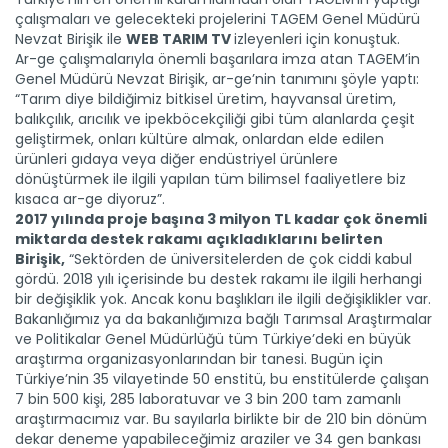
çalışmaları ve gelecekteki projelerini TAGEM Genel Müdürü
Nevzat Birişik ile
WEB TARIM TV
izleyenleri için konuştuk.
Ar-ge çalışmalarıyla önemli başarılara imza atan TAGEM’in
Genel Müdürü Nevzat Birişik, ar-ge’nin tanımını şöyle yaptı:
“Tarım diye bildiğimiz bitkisel üretim, hayvansal üretim,
balıkçılık, arıcılık ve ipekböcekçiliği gibi tüm alanlarda çeşit
geliştirmek, onları kültüre almak, onlardan elde edilen
ürünleri gıdaya veya diğer endüstriyel ürünlere
dönüştürmek ile ilgili yapılan tüm bilimsel faaliyetlere biz
kısaca ar-ge diyoruz”.
2017 yılında proje başına 3 milyon TL kadar çok önemli
miktarda destek rakamı açıkladıklarını belirten
Birişik,
“Sektörden de üniversitelerden de çok ciddi kabul
gördü. 2018 yılı içerisinde bu destek rakamı ile ilgili herhangi
bir değişiklik yok. Ancak konu başlıkları ile ilgili değişiklikler var.
Bakanlığımız ya da bakanlığımıza bağlı Tarımsal Araştırmalar
ve Politikalar Genel Müdürlüğü tüm Türkiye’deki en büyük
araştırma organizasyonlarından bir tanesi. Bugün için
Türkiye’nin 35 vilayetinde 50 enstitü, bu enstitülerde çalışan
7 bin 500 kişi, 285 laboratuvar ve 3 bin 200 tam zamanlı
araştırmacımız var. Bu sayılarla birlikte bir de 210 bin dönüm
dekar deneme yapabileceğimiz araziler ve 34 gen bankası