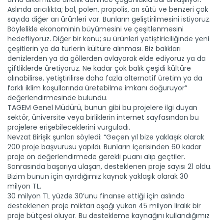
Aslında arıcılıkta; bal, polen, propolis, arı sütü ve benzeri çok
sayıda diğer arı ürünleri var. Bunların geliştirilmesini istiyoruz.
Böylelikle ekonominin büyümesini ve çeşitlenmesini
hedefliyoruz. Diğer bir konu; su ürünleri yetiştiriciliğinde yeni
çeşitlerin ya da türlerin kültüre alınması. Biz balıkları
denizlerden ya da göllerden avlayarak elde ediyoruz ya da
çiftliklerde üretiyoruz. Ne kadar çok balık çeşidi kültüre
alınabilirse, yetiştirilirse daha fazla alternatif üretim ya da
farklı iklim koşullarında üretebilme imkanı doğuruyor”
değerlendirmesinde bulundu.
TAGEM Genel Müdürü, bunun gibi bu projelere ilgi duyan
sektör, üniversite veya birliklerin internet sayfasından bu
projelere erişebileceklerini vurguladı.
Nevzat Birişik şunları söyledi: “Geçen yıl bize yaklaşık olarak
200 proje başvurusu yapıldı. Bunların içerisinden 60 kadar
proje ön değerlendirmede gerekli puanı alıp geçtiler.
Sonrasında başarıya ulaşan, desteklenen proje sayısı 21 oldu.
Bizim bunun için ayırdığımız kaynak yaklaşık olarak 30
milyon TL.
30 milyon TL yüzde 30’unu finanse ettiği için aslında
desteklenen proje miktarı aşağı yukarı 45 milyon liralık bir
proje bütçesi oluyor. Bu destekleme kaynağını kullandığımız