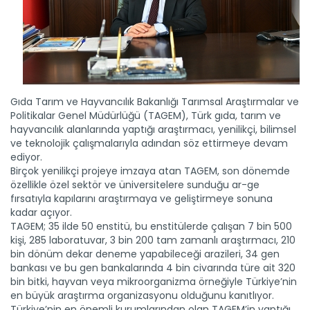
Gıda Tarım ve Hayvancılık Bakanlığı Tarımsal Araştırmalar ve
Politikalar Genel Müdürlüğü (TAGEM), Türk gıda, tarım ve
hayvancılık alanlarında yaptığı araştırmacı, yenilikçi, bilimsel
ve teknolojik çalışmalarıyla adından söz ettirmeye devam
ediyor.
Birçok yenilikçi projeye imzaya atan TAGEM, son dönemde
özellikle özel sektör ve üniversitelere sunduğu ar-ge
fırsatıyla kapılarını araştırmaya ve geliştirmeye sonuna
kadar açıyor.
TAGEM; 35 ilde 50 enstitü, bu enstitülerde çalışan 7 bin 500
kişi, 285 laboratuvar, 3 bin 200 tam zamanlı araştırmacı, 210
bin dönüm dekar deneme yapabileceği arazileri, 34 gen
bankası ve bu gen bankalarında 4 bin civarında türe ait 320
bin bitki, hayvan veya mikroorganizma örneğiyle Türkiye’nin
en büyük araştırma organizasyonu olduğunu kanıtlıyor.
Türkiye’nin en önemli kurumlarından olan TAGEM’in yaptığı