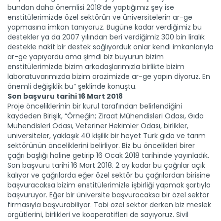
bundan daha önemlisi 2018’de yaptığımız şey ise
enstitülerimizde özel sektörün ve üniversitelerin ar-ge
yapmasına imkan tanıyoruz. Bugüne kadar verdiğimiz bu
destekler ya da 2007 yılından beri verdiğimiz 300 bin liralık
destekle nakit bir destek sağlıyorduk onlar kendi imkanlarıyla
ar-ge yapıyordu ama şimdi biz buyurun bizim
enstitülerimizde bizim arkadaşlarımızla birlikte bizim
laboratuvarımızda bizim arazimizde ar-ge yapın diyoruz. En
önemli değişiklik bu” şeklinde konuştu.
Son başvuru tarihi 16 Mart 2018
Proje önceliklerinin bir kurul tarafından belirlendiğini
kaydeden Birişik, “Örneğin; Ziraat Mühendisleri Odası, Gıda
Mühendisleri Odası, Veteriner Hekimler Odası, birlikler,
üniversiteler, yaklaşık 40 kişilik bir heyet Türk gıda ve tarım
sektörünün önceliklerini belirliyor. Biz bu öncelikleri birer
çağrı başlığı haline getirip 16 Ocak 2018 tarihinde yayınladık.
Son başvuru tarihi 16 Mart 2018. 2 ay kadar bu çağrılar açık
kalıyor ve çağrılarda eğer özel sektör bu çağrılardan birisine
başvuracaksa bizim enstitülerimizle işbirliği yapmak şartıyla
başvuruyor. Eğer bir üniversite başvuracaksa bir özel sektör
firmasıyla başvurabiliyor. Tabi özel sektör derken biz meslek
örgütlerini, birlikleri ve kooperatifleri de sayıyoruz. Sivil