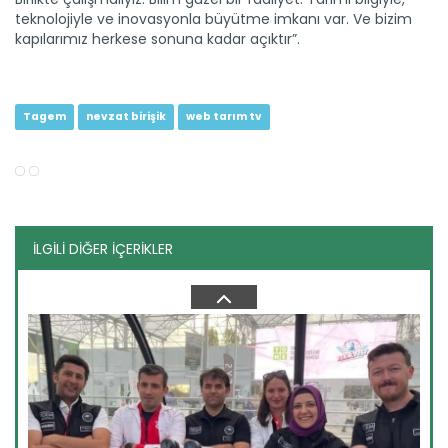
teknolojiyle ve inovasyonla büyütme imkanı var. Ve bizim
Konserve yaparken nelere...
kapılarımız herkese sonuna kadar açıktır”.
Gıdaları uzun süreli saklama yöntemlerinden biri de
konserve....
Devamını Oku ->
Tagem
nevzat birişik
web tarım tv
İLGİLİ DİĞER İÇERİKLER
Mantarın zehirli olup olmadığı...
Besin değeri yüksek, leziz tatlı mantarlar her mevsim...
Devamını Oku ->